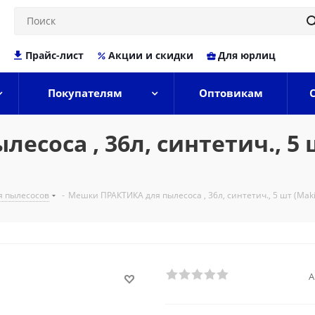
Прайс-лист
Акции и скидки
Для юрлиц
Покупателям
Оптовикам
соса , 36л, синтетич., 5 ш
 пылесосов
-
Мешки ПРАКТИКА для пылесоса , 36л, синтетич., 5 шт (Makit
А