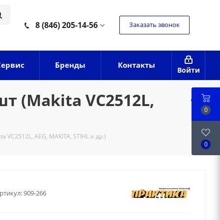
8 (846) 205-14-56
Заказать звонок
Сервис
Бренды
Контакты
Войти
т (Makita VC2512L,
0
a VC2512L, AEG, MAKITA, STIHL и др.)
0
ртикул:
909-266