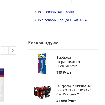
Все товары категории
Все товары бренда ПРАКТИКА
Рекомендуем
Борфреза
твердосплавная
ПРАКТИКА тип L
коническая с
999
₽
/шт
закруглением, 8 х 20 мм,
хвостовик 6 мм
Генератор бензиновый
DDE G330E (1ф 3,0/3,3 кВт
бак 15 л дв-ль 7 л.с.
элстарт)792-551
34 990
₽
/шт