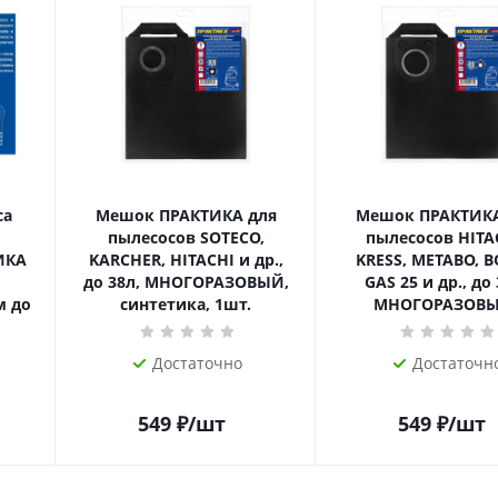
са
Мешок ПРАКТИКА для
Мешок ПРАКТИКА
пылесосов SOTECO,
пылесосов HITA
ИКА
KARCHER, HITACHI и др.,
KRESS, METABO, 
до 38л, МНОГОРАЗОВЫЙ,
GAS 25 и др., до 
м до
синтетика, 1шт.
МНОГОРАЗОВЫ
Достаточно
Достаточн
549
₽
/шт
549
₽
/шт