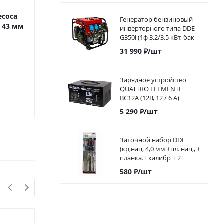
есоса
Насадка для пылесоса
Шланг для пы
Генератор бензиновый
 43 мм
ПУЛЬСАР круглая Ø 43 мм
ПУЛЬСАР ПС 800
инверторного типа DDE
--> 923-286
метра d 3
G350i (1ф 3,2/3,5 кВт, бак
5,7 л, дв-ль 7 л.с.)794-968
31 990
₽
/шт
Под заказ
Под за
Зарядное устройство
QUATTRO ELEMENTI
BC12A (12В, 12 / 6 А)
1 690
₽
/
автомат
5 290
₽
/шт
Заточной набор DDE
(кр,нап, 4,0 мм +пл. нап,, +
планка.+ калибр + 2
ручки) (в блистере)
580
₽
/шт