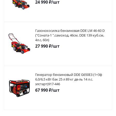
24 990
₽
/шт
Газонокосилка бензиновая DDE LM 46-60 D
("Соната-1 ",самоход, 46cм, DDE 139 куб.см,
4л.с, 60л)
27 990
₽
/шт
Генератор бензиновый DDE G650E3 (1+3ф
6,0/6,5 кВт бак 25 л 89 кг дв-ль 14 л.с.
элстарт)917-446
67 990
₽
/шт