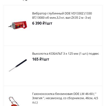
Вибратор глубинный DDE VD1330Z (1330
ВТ,13000 об мин,3,3 кг, вал ZX35 2 м -3 м)
6 390
₽
/шт
Выколотка КОБАЛЬТ 3 х 125 мм (1 шт.) подвес
165
₽
/шт
Газонокосилка бензиновая DDE LM 46-60 ( "
Элегия ", несамоход. со сборником, 46см, 4,5
л,с.)