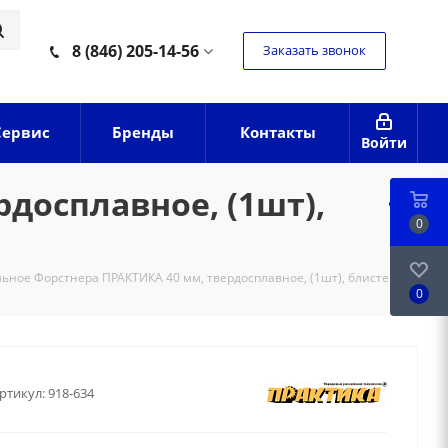
8 (846) 205-14-56
Заказать звонок
Сервис
Бренды
Контакты
Войти
досплавное, (1шт),
0
ьное Форстнера ПРАКТИКА 40 мм, твердосплавное, (1шт), блистер
0
ртикул:
918-634