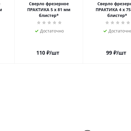
е
Сверло фрезерное
Сверло фрезер
м
ПРАКТИКА 5 х 81 мм
ПРАКТИКА 4 х 7
блистер*
блистер*
Достаточно
Достаточн
110
₽
/шт
99
₽
/шт