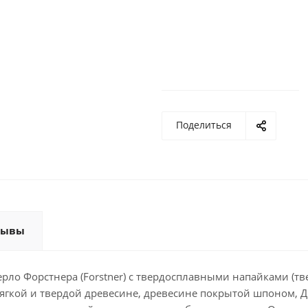
Поделиться
зывы
ерло Форстнера (Forstner) с твердосплавными напайками (тв
мягкой и твердой древесине, древесине покрытой шпоном, Д