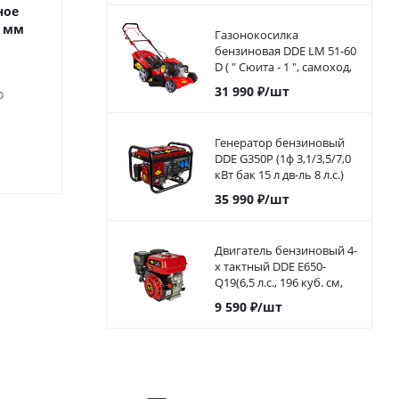
ное
Сверло универсальное
Сверло универ
5 мм
ПРАКТИКА
ПРАКТИ
Газонокосилка
твердосплавное 8 х 110
твердосплавное
бензиновая DDE LM 51-60
мм (1шт.) блистер, серия
мм (1шт.) блист
D ( " Сюита - 1 ", самоход,
Эксперт*
Эксперт
51cм, DDE 173 куб.см.,
31 990
₽
/шт
о
6л.с, 60л)
Много
Мног
Генератор бензиновый
159
₽
/шт
139
₽
/ш
DDE G350P (1ф 3,1/3,5/7,0
кВт бак 15 л дв-ль 8 л.с.)
792-568
35 990
₽
/шт
Двигатель бензиновый 4-
х тактный DDE E650-
Q19(6,5 л.с., 196 куб. см,
выход коленвала 19,05
9 590
₽
/шт
мм, шпонк