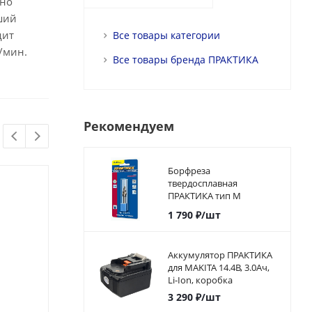
ено
ший
дит
Все товары категории
/мин.
Все товары бренда ПРАКТИКА
Рекомендуем
Борфреза
твердосплавная
ПРАКТИКА тип M
коническая,12 х 25 мм,
1 790
₽
/шт
хвостовик 6 мм
Аккумулятор ПРАКТИКА
для MAKITA 14.4В, 3.0Ач,
Li-Ion, коробка
3 290
₽
/шт