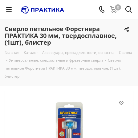
0
Сверло петельное Форстнера
ПРАКТИКА 30 мм, твердосплавное,
(1шт), блистер
Главная
-
Каталог
-
Аксессуары, принадлежности, оснастка
-
Сверла
-
Универсальные, специальные и фрезерные сверла
-
Сверло
петельное Форстнера ПРАКТИКА 30 мм, твердосплавное, (1шт),
блистер