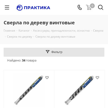
0
Сверла по дереву винтовые
Главная
-
Каталог
-
Аксессуары, принадлежности, оснастка
-
Сверла
-
Сверла по дереву
-
Сверла по дереву винтовые
Фильтр
Найдено:
34
товара