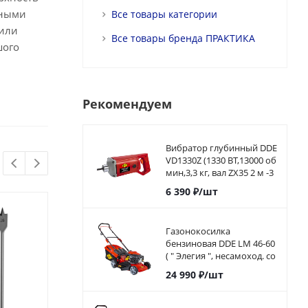
ьными
Все товары категории
 или
Все товары бренда ПРАКТИКА
шого
Рекомендуем
Вибратор глубинный DDE
VD1330Z (1330 ВТ,13000 об
мин,3,3 кг, вал ZX35 2 м -3
м)
6 390
₽
/шт
Газонокосилка
бензиновая DDE LM 46-60
( " Элегия ", несамоход. со
сборником, 46см, 4,5 л,с.)
24 990
₽
/шт