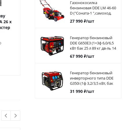
Газонокосилка
бензиновая DDE LM 46-60
D ("Соната-1 ",самоход,
еву
Сверло по дереву
Сверло по д
46cм, DDE 139 куб.см, 4л.с,
27 990
₽
/шт
 26 х
перовое ПРАКТИКА 13 х
перовое ПРАКТИКА
60л)
истер
300 мм (1шт.) блистер
152 мм (1шт.) б
Генератор бензиновый
о
Достаточно
Мног
DDE G650E3 (1+3ф 6,0/6,5
кВт бак 25 л 89 кг дв-ль 14
л.с. элстарт)917-446
67 990
₽
/шт
199
₽
/шт
145
₽
/ш
Генератор бензиновый
инверторного типа DDE
G350i (1ф 3,2/3,5 кВт, бак
5,7 л, дв-ль 7 л.с.)794-968
31 990
₽
/шт