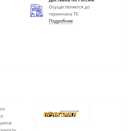
Осуществляется до
терминала ТК
Подробнее
ого
то
уются
рхность