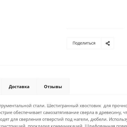
Поделиться
Доставка
Отзывы
трументальной стали. Шестигранный хвостовик для прочн
стрие обеспечивает самозатягивание сверла в древесину, ч
одят для сверления отверстий под нагели, дюбели. Использ
 конструкций, прокладке коммуникаций. Шлифованная пове