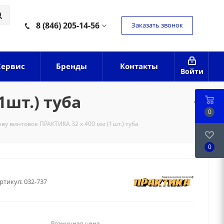
8 (846) 205-14-56
Заказать звонок
Сервис
Бренды
Контакты
Войти
1шт.) туба
0
еву винтовое ПРАКТИКА 32 х 400 мм (1шт.) туба
0
ртикул:
032-737
Розничная цена