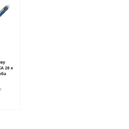
еву
Сверло по дереву
Сверло по д
А 28 х
винтовое ПРАКТИКА 26 х
винтовое ПРАКТ
уба
600 мм (1шт.) туба
600 мм (1шт.
о
Достаточно
Достато
1 380
₽
/шт
1 220
₽
/