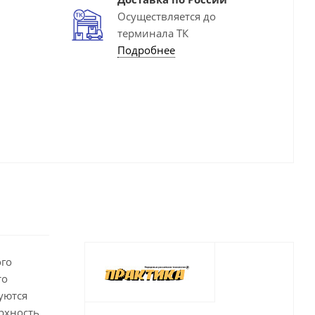
Осуществляется до
терминала ТК
Подробнее
ого
то
уются
рхность