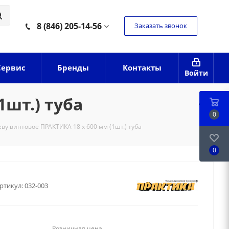
8 (846) 205-14-56
Заказать звонок
Сервис
Бренды
Контакты
Войти
1шт.) туба
0
еву винтовое ПРАКТИКА 18 х 600 мм (1шт.) туба
0
ртикул:
032-003
Розничная цена