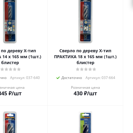
 по дереву Х-тип
Сверло по дереву Х-тип
14 х 165 мм (1шт.)
ПРАКТИКА 18 х 165 мм (1шт.)
блистер
блистер
очно
Артикул: 037-640
Достаточно
Артикул: 037-664
зничная цена
Розничная цена
345
₽
/шт
430
₽
/шт