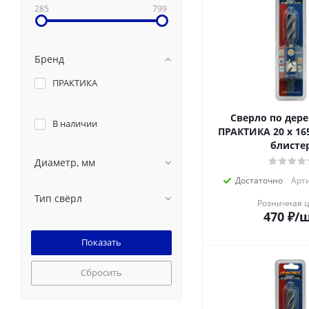
285
799
Бренд
ПРАКТИКА
Сверло по дере
В наличии
ПРАКТИКА 20 х 16
блисте
Диаметр, мм
Достаточно
Арти
Тип свёрл
Розничная 
470
₽
/
Сбросить