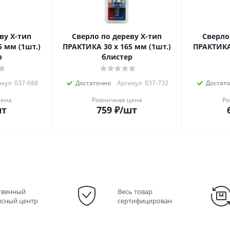
ву Х-тип
Сверло по дереву Х-тип
Сверло
5 мм (1шт.)
ПРАКТИКА 30 х 165 мм (1шт.)
ПРАКТИКА 
р
блистер
кул: 037-688
Достаточно
Артикул: 037-732
Достат
цена
Розничная цена
Ро
шт
759
₽
/шт
твенный
Весь товар
исный центр
сертифицирован