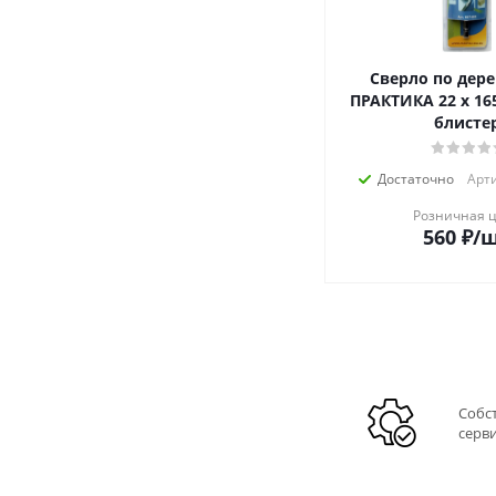
Сверло по дере
ПРАКТИКА 22 х 16
блисте
Достаточно
Арти
Розничная 
560
₽
/
Собс
серв