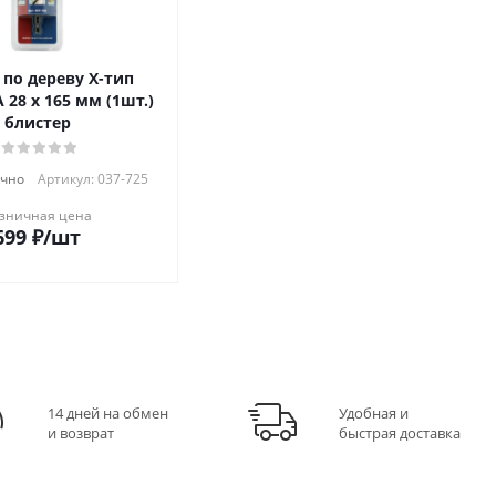
 по дереву Х-тип
28 х 165 мм (1шт.)
блистер
очно
Артикул: 037-725
зничная цена
699
₽
/шт
14 дней на обмен
Удобная и
и возврат
быстрая доставка