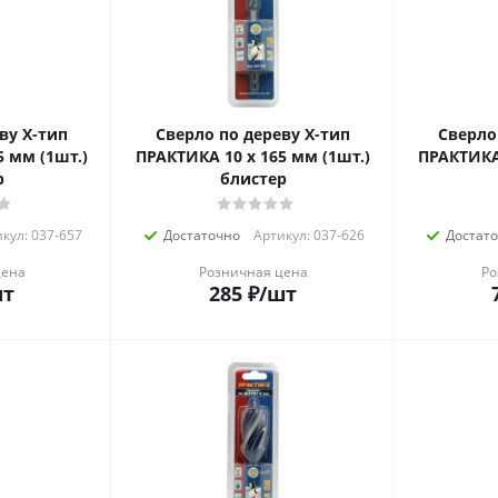
ву Х-тип
Сверло по дереву Х-тип
Сверло
5 мм (1шт.)
ПРАКТИКА 10 х 165 мм (1шт.)
ПРАКТИКА 
р
блистер
кул: 037-657
Достаточно
Артикул: 037-626
Достат
цена
Розничная цена
Ро
шт
285
₽
/шт