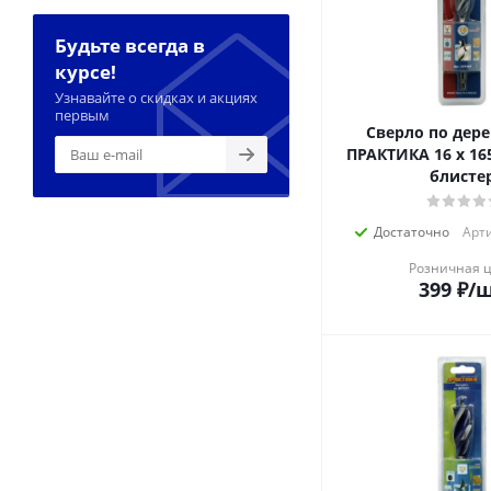
Будьте всегда в
курсе!
Узнавайте о скидках и акциях
первым
Сверло по дере
ПРАКТИКА 16 х 16
блисте
Достаточно
Арти
Розничная 
399
₽
/