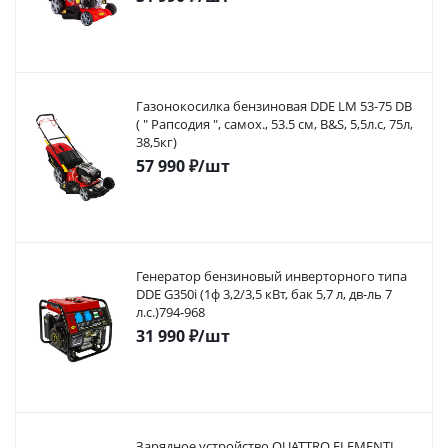
Газонокосилка бензиновая DDE LM 53-75 DB
( " Рапсодия ", самох., 53.5 cм, B&S, 5,5л.с, 75л,
38,5кг)
57 990
₽
/шт
Генератор бензиновый инверторного типа
DDE G350i (1ф 3,2/3,5 кВт, бак 5,7 л, дв-ль 7
л.с.)794-968
31 990
₽
/шт
Зарядное устройство QUATTRO ELEMENTI