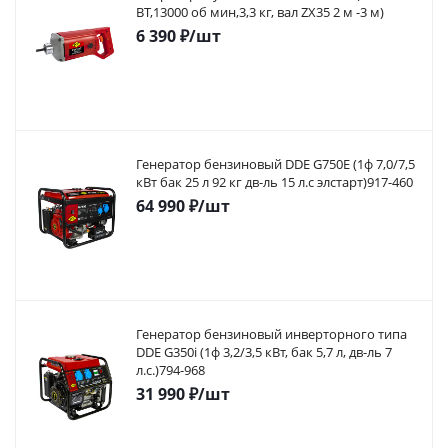
ВТ,13000 об мин,3,3 кг, вал ZX35 2 м -3 м)
6 390
₽
/шт
Генератор бензиновый DDE G750E (1ф 7,0/7,5
кВт бак 25 л 92 кг дв-ль 15 л.с элстарт)917-460
64 990
₽
/шт
Генератор бензиновый инверторного типа
DDE G350i (1ф 3,2/3,5 кВт, бак 5,7 л, дв-ль 7
л.с.)794-968
31 990
₽
/шт