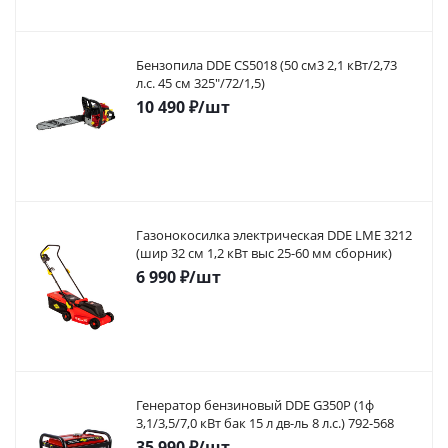
Бензопила DDE CS5018 (50 см3 2,1 кВт/2,73
л.с. 45 см 325"/72/1,5)
10 490
₽
/шт
Газонокосилка электрическая DDE LME 3212
(шир 32 см 1,2 кВт выс 25-60 мм сборник)
6 990
₽
/шт
Генератор бензиновый DDE G350P (1ф
3,1/3,5/7,0 кВт бак 15 л дв-ль 8 л.с.) 792-568
35 990
₽
/шт