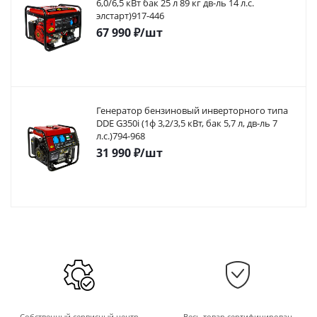
6,0/6,5 кВт бак 25 л 89 кг дв-ль 14 л.с.
элстарт)917-446
67 990
₽
/шт
Генератор бензиновый инверторного типа
DDE G350i (1ф 3,2/3,5 кВт, бак 5,7 л, дв-ль 7
л.с.)794-968
31 990
₽
/шт
Собственный сервисный центр
Весь товар сертифицирован