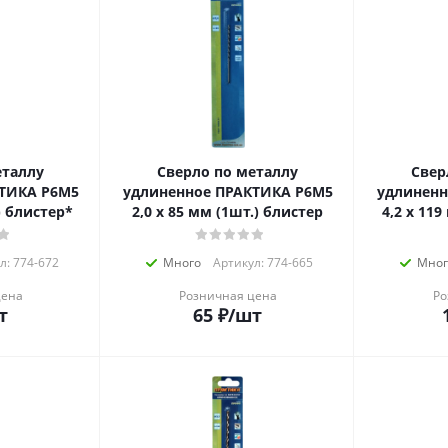
еталлу
Сверло по металлу
Свер
ТИКА Р6М5
удлиненное ПРАКТИКА Р6М5
удлиненн
) блистер*
2,0 х 85 мм (1шт.) блистер
4,2 х 11
л: 774-672
Много
Артикул: 774-665
Мног
цена
Розничная цена
Ро
т
65
₽
/шт