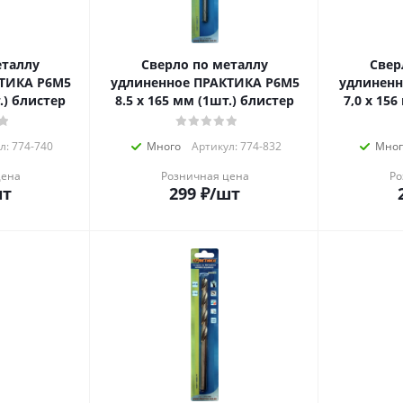
еталлу
Сверло по металлу
Свер
ТИКА Р6М5
удлиненное ПРАКТИКА Р6М5
удлиненн
.) блистер
8.5 х 165 мм (1шт.) блистер
7,0 х 15
л: 774-740
Много
Артикул: 774-832
Мног
цена
Розничная цена
Ро
шт
299
₽
/шт