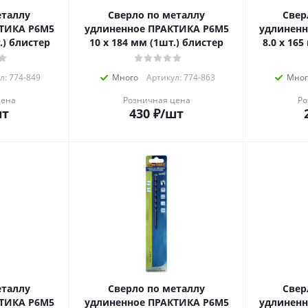
еталлу
Сверло по металлу
Свер
ТИКА Р6М5
удлиненное ПРАКТИКА Р6М5
удлиненн
.) блистер
10 х 184 мм (1шт.) блистер
8.0 х 16
л: 774-849
Много
Артикул: 774-863
Мног
цена
Розничная цена
Ро
шт
430
₽
/шт
еталлу
Сверло по металлу
Свер
ТИКА Р6М5
удлиненное ПРАКТИКА Р6М5
удлиненн