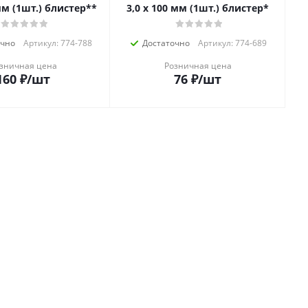
 мм (1шт.) блистер**
3,0 х 100 мм (1шт.) блистер*
очно
Артикул: 774-788
Достаточно
Артикул: 774-689
зничная цена
Розничная цена
160
₽
/шт
76
₽
/шт