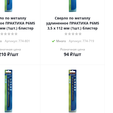
ло по металлу
Сверло по металлу
ое ПРАКТИКА Р6М5
удлиненное ПРАКТИКА Р6М5
6 мм (1шт.) блистер
3,5 х 112 мм (1шт.) блистер
о
Артикул: 774-801
Много
Артикул: 774-719
зничная цена
Розничная цена
210
₽
/шт
94
₽
/шт