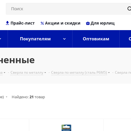
Прайс-лист
Акции и скидки
Для юрлиц
Покупателям
Оптовикам
иненные
ла
-
Сверла по металлу
-
Сверла по металлу (сталь Р6М5)
-
Сверла п
ие)
Найдено:
21
товар