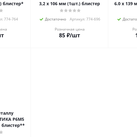
.) блистер*
3,2 х 106 мм (1шт.) блистер
6.0 х 139
л: 774-764
Достаточно
Артикул: 774-696
Достат
цена
Розничная цена
Ро
шт
85
₽
/шт
еталлу
ТИКА Р6М5
) блистер**