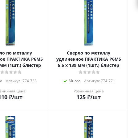
ло по металлу
Сверло по металлу
ое ПРАКТИКА Р6М5
удлиненное ПРАКТИКА Р6М5
9 мм (1шт.) блистер
5.5 х 139 мм (1шт.) блистер
о
Артикул: 774-733
Много
Артикул: 774-771
зничная цена
Розничная цена
110
₽
/шт
125
₽
/шт