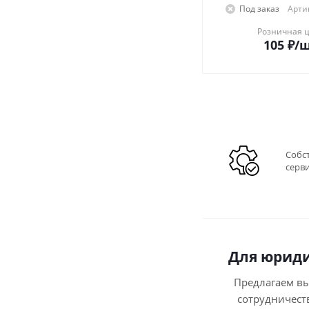
Под заказ
Артик
Розничная 
105
₽
/
Собс
серв
Для юриди
Предлагаем в
сотрудничест