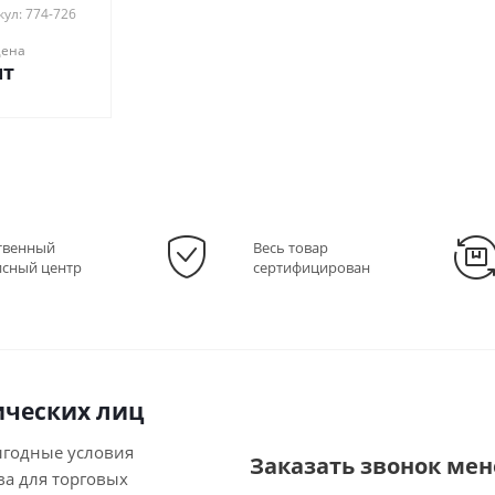
ул: 774-726
цена
шт
твенный
Весь товар
исный центр
сертифицирован
ческих лиц
ыгодные условия
Заказать звонок ме
ва для торговых