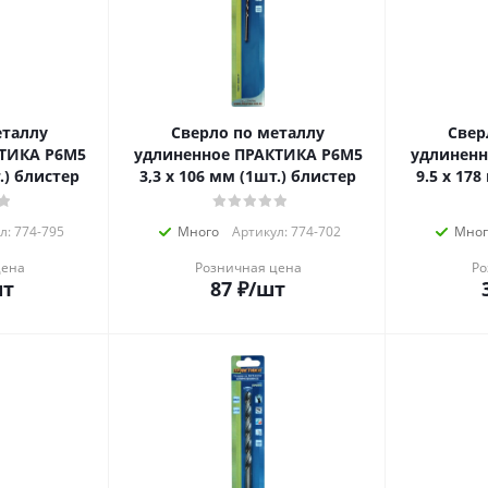
еталлу
Сверло по металлу
Свер
ТИКА Р6М5
удлиненное ПРАКТИКА Р6М5
удлиненн
.) блистер
3,3 х 106 мм (1шт.) блистер
9.5 х 17
л: 774-795
Много
Артикул: 774-702
Мног
цена
Розничная цена
Ро
шт
87
₽
/шт