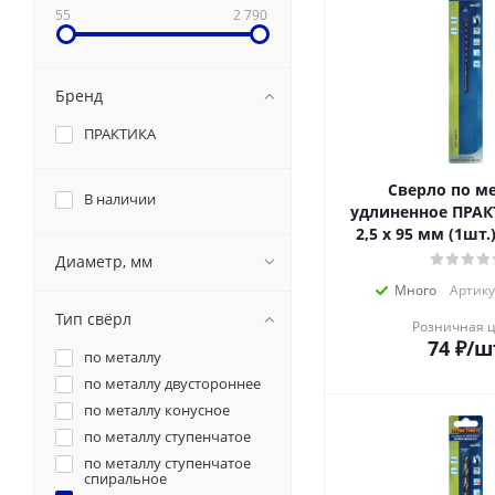
55
2 790
Бренд
ПРАКТИКА
Сверло по м
В наличии
удлиненное ПРАК
2,5 х 95 мм (1шт.
Диаметр, мм
Много
Артику
Тип свёрл
Розничная 
74
₽
/ш
по металлу
по металлу двустороннее
по металлу конусное
по металлу ступенчатое
по металлу ступенчатое
спиральное