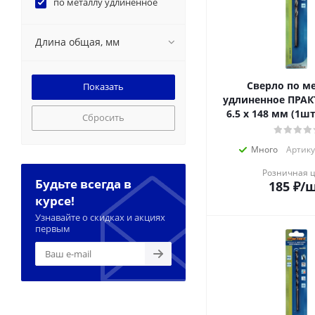
по металлу удлиненное
Длина общая, мм
Сверло по м
удлиненное ПРАК
6.5 х 148 мм (1шт
Сбросить
Много
Артику
Розничная 
Будьте всегда в
185
₽
/
курсе!
Узнавайте о скидках и акциях
первым