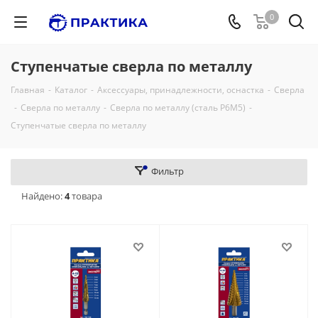
0
Ступенчатые сверла по металлу
Главная
-
Каталог
-
Аксессуары, принадлежности, оснастка
-
Сверла
-
Сверла по металлу
-
Сверла по металлу (сталь Р6М5)
-
Ступенчатые сверла по металлу
Фильтр
Найдено:
4
товара