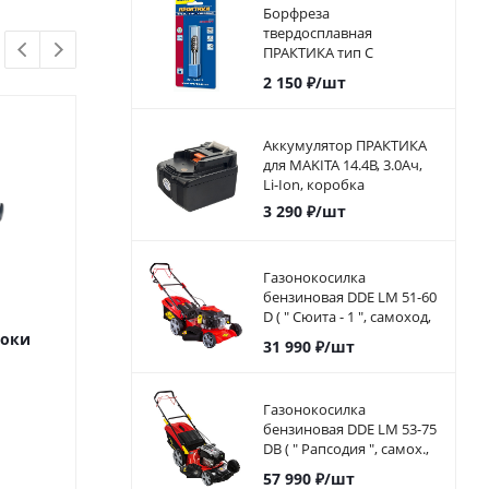
Борфреза
твердосплавная
ПРАКТИКА тип C
цилиндрическая с
2 150
₽
/шт
закруглением,12 х 25 мм,
хвостовик 6 мм
Аккумулятор ПРАКТИКА
для MAKITA 14.4В, 3.0Ач,
Li-Ion, коробка
3 290
₽
/шт
Газонокосилка
бензиновая DDE LM 51-60
D ( " Сюита - 1 ", самоход,
51cм, DDE 173 куб.см.,
оки
Подшипник D16 мм
Камера MTU-4.0
31 990
₽
/шт
6л.с, 60л)
мотоблок
Много
Газонокосилка
Достато
бензиновая DDE LM 53-75
DB ( " Рапсодия ", самох.,
53.5 cм, B&S, 5,5л.с, 75л,
100
₽
/шт
330
₽
/ш
57 990
₽
/шт
38,5кг)