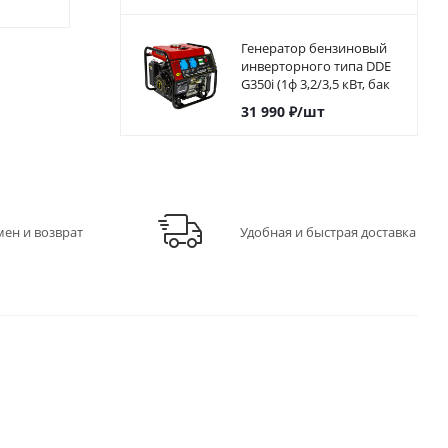
Генератор бензиновый
инверторного типа DDE
G350i (1ф 3,2/3,5 кВт, бак
5,7 л, дв-ль 7 л.с.)794-968
31 990
₽
/шт
мен и возврат
Удобная и быстрая доставка