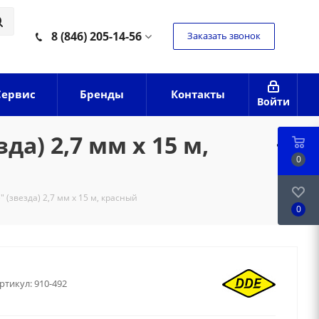
8 (846) 205-14-56
Заказать звонок
Сервис
Бренды
Контакты
Войти
а) 2,7 мм х 15 м,
0
 (звезда) 2,7 мм х 15 м, красный
0
ртикул:
910-492