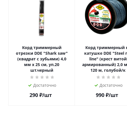
Корд триммерный
Корд триммерный 
отрезки DDE "Shark saw"
катушке DDE "Steel 
(квадрат с зубьями) 4,0
line" (крест витой
мм х 25 см, уп.20
армированный) 2,0 м
шт.черный
120 м, голубой/к
Достаточно
Достаточно
290
₽
/шт
990
₽
/шт