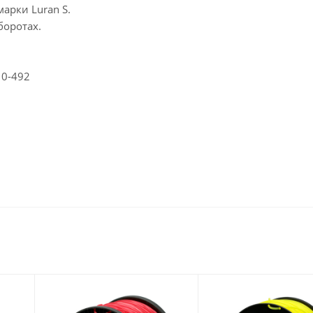
арки Luran S.
боротах.
10-492