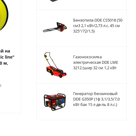
Бензопила DDE CS5018 (50
см3 2,1 кВт/2,73 л.с. 45 см
325"/72/1,5)
й на
Корд триммерный на
Корд триммер
c line"
катушке DDE "Classic line"
Газонокосилка
катушке DDE "Cla
электрическая DDE LME
0 м,
(круг) 3,0 мм х 520 м,
(круг) 2,0 мм 
3212 (шир 32 см 1,2 кВт
желтый
желты
выс 25-60 мм сборник)
о
Достаточно
Под за
Генератор бензиновый
DDE G350P (1ф 3,1/3,5/7,0
3 990
₽
/шт
2 190
₽
/
кВт бак 15 л дв-ль 8 л.с.)
792-568