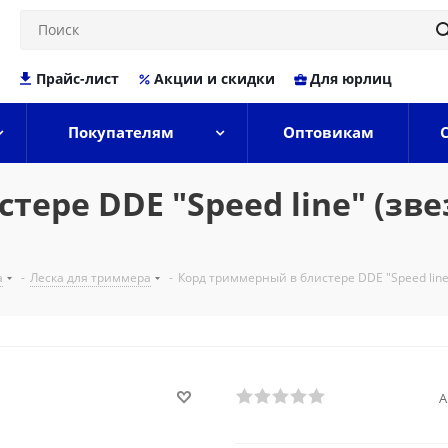
Прайс-лист
Акции и скидки
Для юрлиц
Покупателям
Оптовикам
ре DDE "Speed line" (звезд
а
-
Леска для триммера
-
Корд триммерный в блистере DDE "Speed line"
А