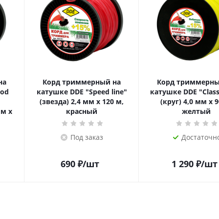
на
Корд триммерный на
Корд триммерны
rod
катушке DDE "Speed line"
катушке DDE "Classi
(звезда) 2,4 мм х 120 м,
(круг) 4,0 мм х 9
м х
красный
желтый
Под заказ
Достаточн
690
₽
/шт
1 290
₽
/шт