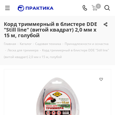
0
Корд триммерный в блистере DDE
"Still line" (витой квадрат) 2,0 мм х
15 м, голубой
Главная
-
Каталог
-
Садовая техника
-
Принадлежности и оснастка
-
Леска для триммера
-
Корд триммерный в блистере DDE "Still line"
(витой квадрат) 2,0 мм х 15 м, голубой