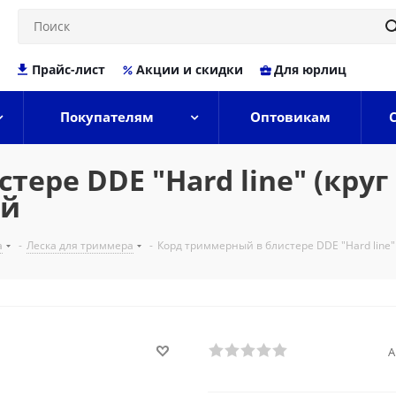
Прайс-лист
Акции и скидки
Для юрлиц
Покупателям
Оптовикам
ере DDE "Hard line" (круг
ый
а
-
Леска для триммера
-
Корд триммерный в блистере DDE "Hard line"
А