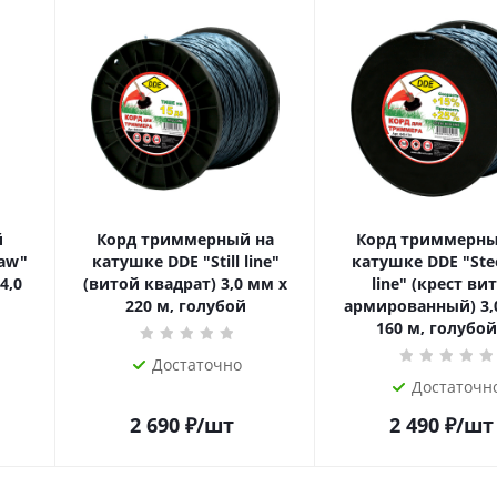
й
Корд триммерный на
Корд триммерны
saw"
катушке DDE "Still line"
катушке DDE "Stee
4,0
(витой квадрат) 3,0 мм х
line" (крест ви
220 м, голубой
армированный) 3,
160 м, голубой
Достаточно
Достаточн
2 690
₽
/шт
2 490
₽
/шт