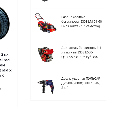
Газонокосилка
бензиновая DDE LM 51-60
D ( " Сюита - 1 ", самоход,
51cм, DDE 173 куб.см.,
6л.с, 60л)
Двигатель бензиновый 4-
х тактный DDE E650-
й на
Корд триммерный на
Корд триммер
Q19(6,5 л.с., 196 куб. см,
l rod
катушке DDE "Speed line"
катушке DDE "Ha
выход коленвала 19,05
той
(звезда) 2,4 мм х 120 м,
(круг армирова
мм, шпонк
0 мм х
красный
мм х 120 м, 
/к
красны
Дрель ударная ПУЛЬСАР
ДУ 900 (900Вт, ЗВП 13мм,
Достаточно
2 кг)
о
Достато
690
₽
/шт
1 690
₽
/