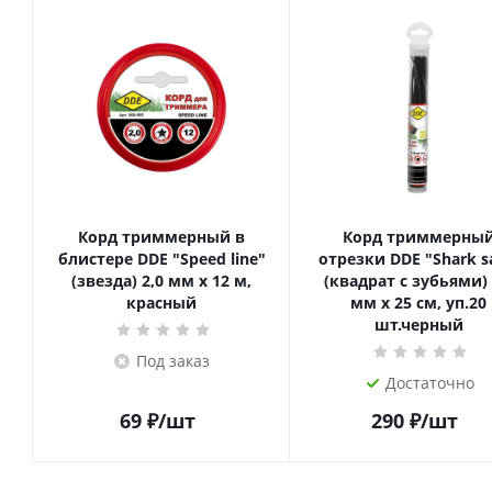
Корд триммерный в
Корд триммерны
блистере DDE "Speed line"
отрезки DDE "Shark 
(звезда) 2,0 мм х 12 м,
(квадрат с зубьями) 
красный
мм х 25 см, уп.20
шт.черный
Под заказ
Достаточно
69
₽
/шт
290
₽
/шт