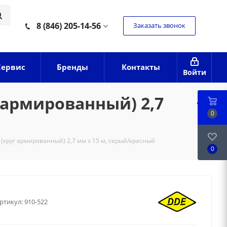
8 (846) 205-14-56
Заказать звонок
Сервис
Бренды
Контакты
Войти
 армированный) 2,7
0
 (круг армированный) 2,7 мм х 15 м, серый/красный
0
ртикул:
910-522