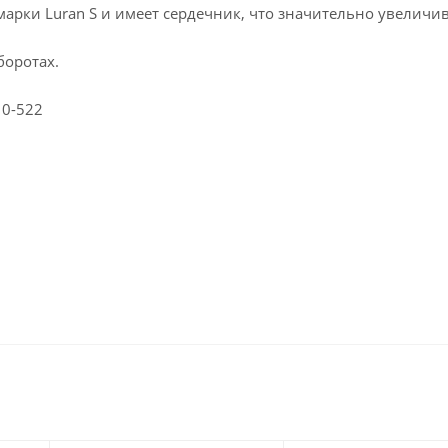
арки Luran S и имеет сердечник, что значительно увеличи
боротах.
10-522