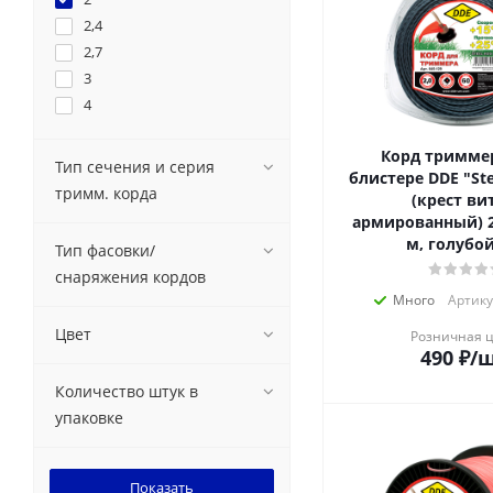
2,4
2,7
3
4
Корд тримме
Тип сечения и серия
блистере DDE "Stee
тримм. корда
(крест ви
армированный) 2
м, голубо
Тип фасовки/
снаряжения кордов
Много
Артику
Цвет
Розничная 
490
₽
/
Количество штук в
упаковке