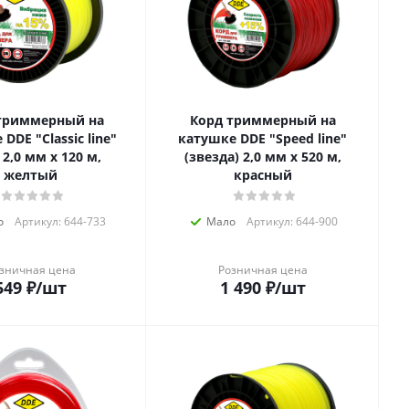
триммерный на
Корд триммерный на
DDE "Classic line"
катушке DDE "Speed line"
 2,0 мм х 120 м,
(звезда) 2,0 мм х 520 м,
желтый
красный
о
Артикул: 644-733
Мало
Артикул: 644-900
зничная цена
Розничная цена
549
₽
/шт
1 490
₽
/шт