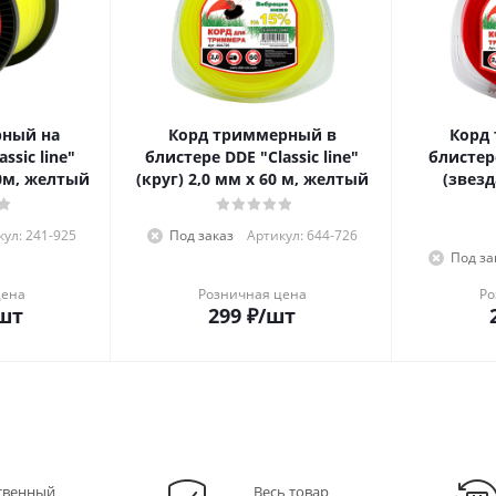
рный на
Корд триммерный в
Корд
ssic line"
блистере DDE "Classic line"
блистере
20м, желтый
(круг) 2,0 мм х 60 м, желтый
(звезд
ул: 241-925
Под заказ
Артикул: 644-726
Под за
цена
Розничная цена
Ро
шт
299
₽
/шт
твенный
Весь товар