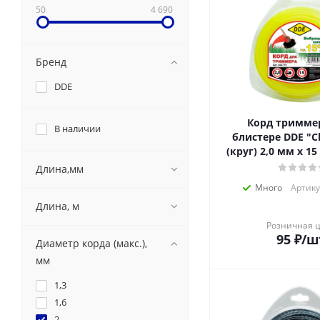
50
4 690
Бренд
DDE
Корд тримме
В наличии
блистере DDE "Cla
(круг) 2,0 мм х 1
Длина,мм
Много
Артику
Длина, м
Розничная 
95
₽
/ш
Диаметр корда (макс.),
мм
1,3
1,6
2