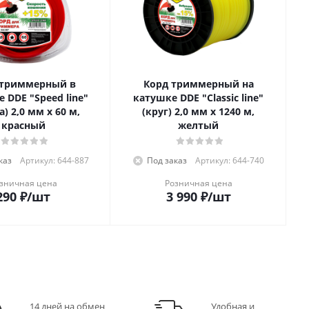
 триммерный в
Корд триммерный на
 DDE "Speed line"
катушке DDE "Classic line"
а) 2,0 мм х 60 м,
(круг) 2,0 мм х 1240 м,
красный
желтый
каз
Артикул: 644-887
Под заказ
Артикул: 644-740
зничная цена
Розничная цена
290
₽
/шт
3 990
₽
/шт
14 дней на обмен
Удобная и