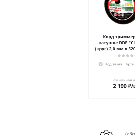
Корд тримме
катушке DDE "Cla
(круг) 2,0 мм х 5
Под заказ
Артик
Розничная 
2 190
₽
/
Собс