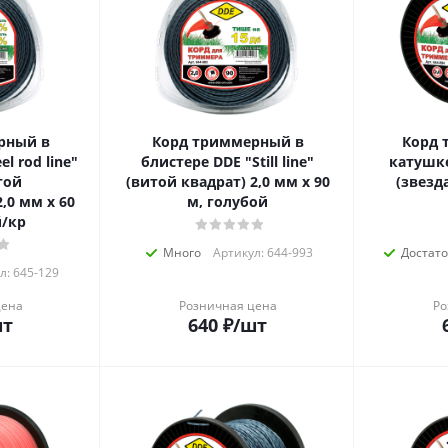
рный в
Корд триммерный в
Корд 
l rod line"
блистере DDE "Still line"
катушке
той
(витой квадрат) 2,0 мм х 90
(звезда
,0 мм х 60
м, голубой
й/кр
Много
Артикул: 644-993
Достат
л: 645-129
цена
Розничная цена
Ро
шт
640
₽
/шт