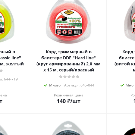
рный в
Корд триммерный в
Корд
ssic line"
блистере DDE "Hard line"
блистер
5 м, желтый
(круг армированный) 2,0 мм
(витой кв
х 15 м, серый/красный
л: 644-719
Много
Артикул: 645-044
Мног
цена
Розничная цена
Ро
т
140
₽
/шт