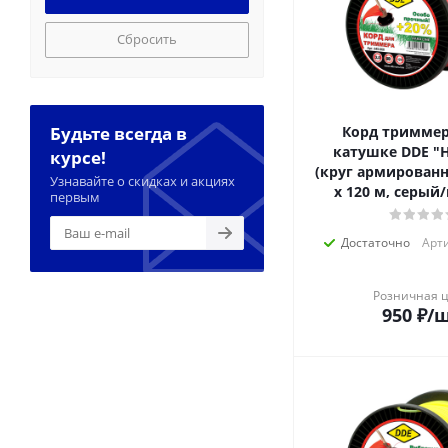
Сбросить
Будьте всегда в
Корд тримме
катушке DDE "H
курсе!
(круг армированн
Узнавайте о скидках и акциях
х 120 м, серый
первым
Достаточно
Арти
Розничная 
950
₽
/