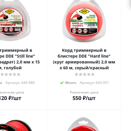
 триммерный в
Корд триммерный в
е DDE "Still line"
блистере DDE "Hard line"
адрат) 2,0 мм х 15
(круг армированный) 2,0 мм
м, голубой
х 60 м, серый/красный
о
Артикул: 644-986
Много
Артикул: 645-051
зничная цена
Розничная цена
120
₽
/шт
550
₽
/шт