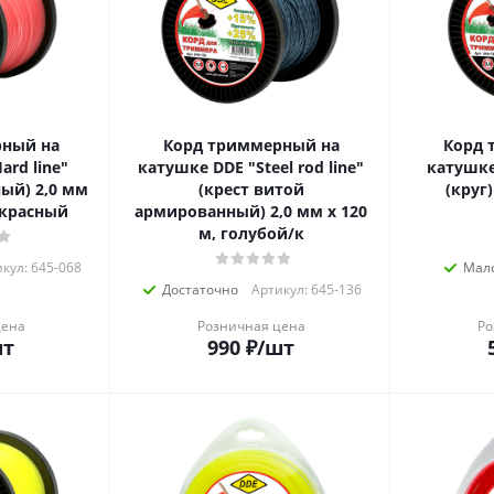
рный на
Корд триммерный на
Корд 
ard line"
катушке DDE "Steel rod line"
катушке 
ый) 2,0 мм
(крест витой
(круг)
/красный
армированный) 2,0 мм х 120
м, голубой/к
кул: 645-068
Мал
Достаточно
Артикул: 645-136
цена
Розничная цена
Ро
шт
990
₽
/шт