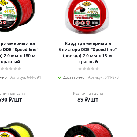
триммерный на
Корд триммерный в
 DDE "Speed line"
блистере DDE "Speed line"
) 2,0 мм х 180 м,
(звезда) 2,0 мм х 15 м,
красный
красный
очно
Артикул: 644-894
Достаточно
Артикул: 644-870
зничная цена
Розничная цена
690
₽
/шт
89
₽
/шт