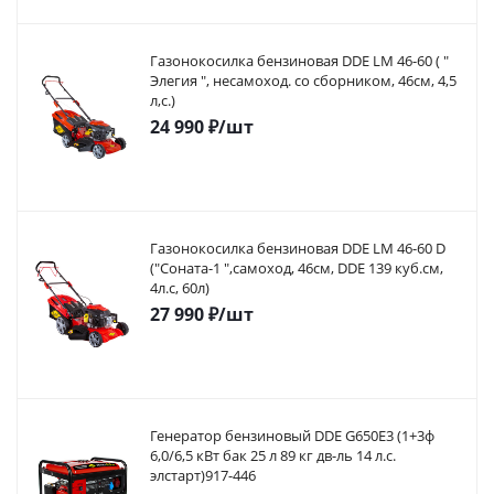
Газонокосилка бензиновая DDE LM 46-60 ( "
Элегия ", несамоход. со сборником, 46см, 4,5
л,с.)
24 990
₽
/шт
Газонокосилка бензиновая DDE LM 46-60 D
("Соната-1 ",самоход, 46cм, DDE 139 куб.см,
4л.с, 60л)
27 990
₽
/шт
Генератор бензиновый DDE G650E3 (1+3ф
6,0/6,5 кВт бак 25 л 89 кг дв-ль 14 л.с.
элстарт)917-446