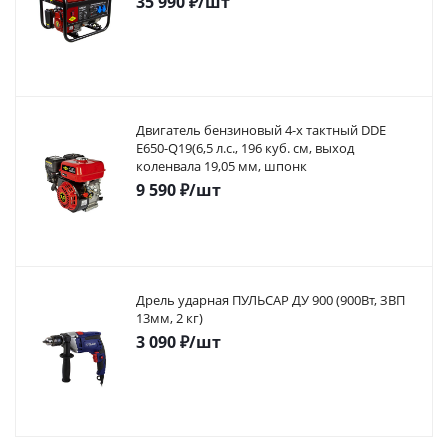
35 990
₽
/шт
Двигатель бензиновый 4-х тактный DDE
E650-Q19(6,5 л.с., 196 куб. см, выход
коленвала 19,05 мм, шпонк
9 590
₽
/шт
Дрель ударная ПУЛЬСАР ДУ 900 (900Вт, ЗВП
13мм, 2 кг)
3 090
₽
/шт