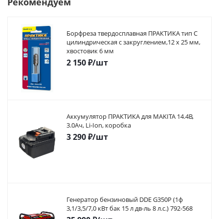
Рекомендуем
Борфреза твердосплавная ПРАКТИКА тип C
цилиндрическая с закруглением,12 х 25 мм,
хвостовик 6 мм
2 150
₽
/шт
Аккумулятор ПРАКТИКА для MAKITA 14.4В,
3.0Ач, Li-Ion, коробка
3 290
₽
/шт
Генератор бензиновый DDE G350P (1ф
3,1/3,5/7,0 кВт бак 15 л дв-ль 8 л.с.) 792-568