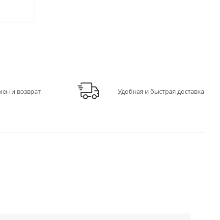
549
₽
/шт
630
₽
/ш
мен и возврат
Удобная и быстрая доставка