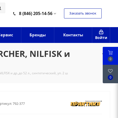
8 (846) 205-14-56
Заказать звонок
Сервис
Бренды
Контакты
Войти
CHER, NILFISK и
0
FISK и др.,до 52 л., синтетический, уп. 2 ш
0
ртикул:
792-377