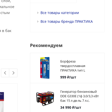
 слой,
мальное
истым
Все товары категории
Все товары бренда ПРАКТИКА
 в бак
Рекомендуем
Борфреза
твердосплавная
ПРАКТИКА тип L
коническая с
999
₽
/шт
закруглением, 8 х 20 мм,
хвостовик 6 мм
Генератор бензиновый
DDE G330E (1ф 3,0/3,3 кВт
бак 15 л дв-ль 7 л.с.
элстарт)792-551
34 990
₽
/шт