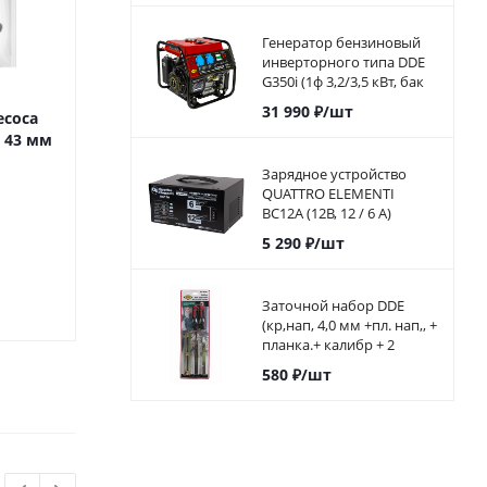
Генератор бензиновый
инверторного типа DDE
G350i (1ф 3,2/3,5 кВт, бак
5,7 л, дв-ль 7 л.с.)794-968
31 990
₽
/шт
есоса
Фильтр для пылесоса
Удлинитель с
 43 мм
ПУЛЬСАР ПС 800 (HEPA)
УХз-4 50 метров, провод
КГ 3х2,5 мм2, 4 розетки,
Зарядное устройство
катушка ме
QUATTRO ELEMENTI
Под заказ
BC12A (12В, 12 / 6 А)
автомат
Под за
5 290
₽
/шт
1 120
₽
/шт
11 990
₽
/
Заточной набор DDE
(кр,нап, 4,0 мм +пл. нап,, +
планка.+ калибр + 2
ручки) (в блистере)
580
₽
/шт