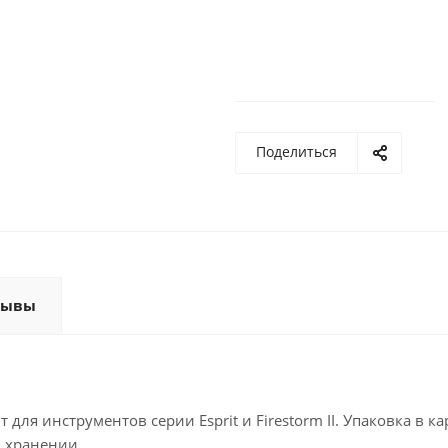
Поделиться
зывы
для инструментов серии Esprit и Firestorm II. Упаковка в к
и хранении.