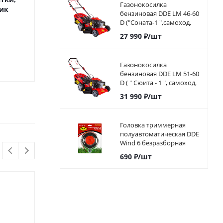
Газонокосилка
ик
катушка пластик
катушка пл
бензиновая DDE LM 46-60
D ("Соната-1 ",самоход,
46cм, DDE 139 куб.см, 4л.с,
Мало
Под за
27 990
₽
/шт
60л)
5 490
₽
/шт
4 490
₽
/
Газонокосилка
бензиновая DDE LM 51-60
D ( " Сюита - 1 ", самоход,
51cм, DDE 173 куб.см.,
31 990
₽
/шт
6л.с, 60л)
Головка триммерная
полуавтоматическая DDE
Wind 6 безразборная
смена корда. левая ,10
690
₽
/шт
мм, шаг1,25мм