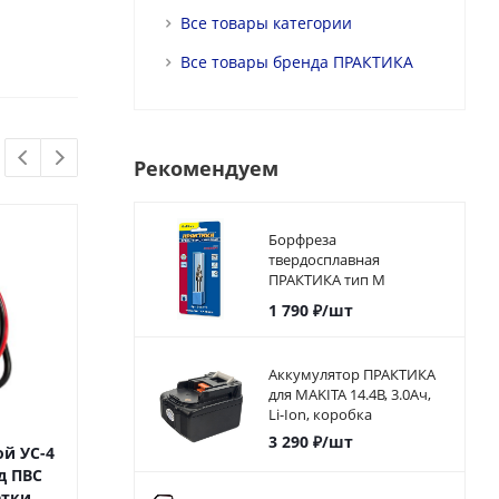
Все товары категории
Все товары бренда ПРАКТИКА
Рекомендуем
Борфреза
твердосплавная
ПРАКТИКА тип M
коническая,12 х 25 мм,
1 790
₽
/шт
хвостовик 6 мм
Аккумулятор ПРАКТИКА
для MAKITA 14.4В, 3.0Ач,
Li-Ion, коробка
3 290
₽
/шт
й УС-4
Удлинитель силовой УС-4
Удлинитель сил
д ПВС
50 метров, провод ПВС
40 метров, пр
етки,
3х1,5 мм2, 4 розетки,
3х1,5 мм2, 4 р