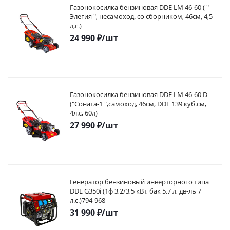
Газонокосилка бензиновая DDE LM 46-60 ( "
Элегия ", несамоход. со сборником, 46см, 4,5
л,с.)
24 990
₽
/шт
Газонокосилка бензиновая DDE LM 46-60 D
("Соната-1 ",самоход, 46cм, DDE 139 куб.см,
4л.с, 60л)
27 990
₽
/шт
Генератор бензиновый инверторного типа
DDE G350i (1ф 3,2/3,5 кВт, бак 5,7 л, дв-ль 7
л.с.)794-968
31 990
₽
/шт