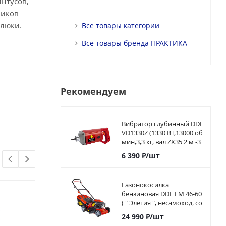
интусов,
ников
 люки.
Все товары категории
Все товары бренда ПРАКТИКА
Рекомендуем
Вибратор глубинный DDE
VD1330Z (1330 ВТ,13000 об
мин,3,3 кг, вал ZX35 2 м -3
м)
6 390
₽
/шт
Газонокосилка
бензиновая DDE LM 46-60
( " Элегия ", несамоход. со
сборником, 46см, 4,5 л,с.)
24 990
₽
/шт