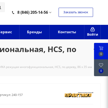
8 (846) 205-14-56
Заказать звонок
Сервис
Бренды
Контакты
Войти
ональная, HCS, по
0
КА режущая многофункциональная, HCS, по дереву, 86 х 35 мм
0
ртикул:
240-157