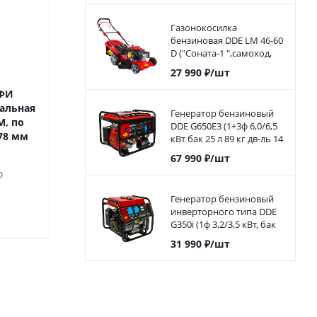
Газонокосилка
бензиновая DDE LM 46-60
D ("Соната-1 ",самоход,
46cм, DDE 139 куб.см, 4л.с,
27 990
₽
/шт
60л)
МФИ
Насадка для МФИ
Насадка дл
альная
ПРАКТИКА шлиф.листы,
ПРАКТИКА шлиф
Генератор бензиновый
M, по
дельта, VELCRO, 6
дельта, VELC
DDE G650E3 (1+3ф 6,0/6,5
 78 мм
отверстий 93 мм, P240, 10
отверстий 93 мм,
кВт бак 25 л 89 кг дв-ль 14
шт.
шт.
л.с. элстарт)917-446
67 990
₽
/шт
о
Достаточно
Достато
Генератор бензиновый
180
₽
/шт
180
₽
/ш
инверторного типа DDE
G350i (1ф 3,2/3,5 кВт, бак
5,7 л, дв-ль 7 л.с.)794-968
31 990
₽
/шт