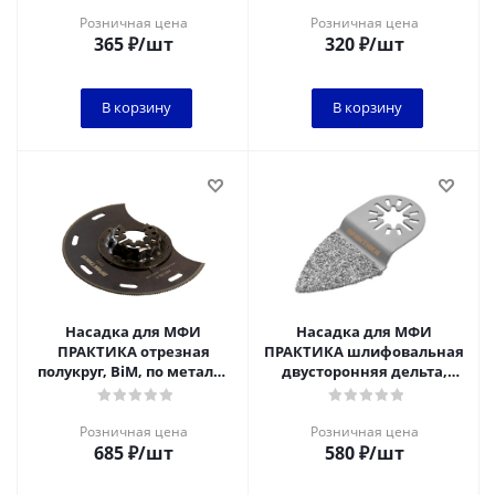
Розничная цена
Розничная цена
365
₽
/шт
320
₽
/шт
В корзину
В корзину
Насадка для МФИ
Насадка для МФИ
ПРАКТИКА отрезная
ПРАКТИКА шлифовальная
полукруг, BiM, по металлу
двусторонняя дельта,
и дереву, 88 мм, мелкий
узкая, HM, по плитке и
зуб
дереву, 35 мм*
Розничная цена
Розничная цена
685
₽
/шт
580
₽
/шт