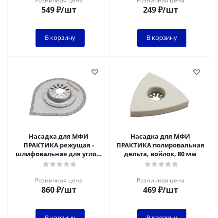
Розничная цена
Розничная цена
549
₽
/шт
249
₽
/шт
В корзину
В корзину
Насадка для МФИ
Насадка для МФИ
ПРАКТИКА режущая -
ПРАКТИКА полировальная
шлифовальная для углов,
дельта, войлок, 80 мм
HM, по плитке и дереву, 70
мм
Розничная цена
Розничная цена
860
₽
/шт
469
₽
/шт
В корзину
В корзину