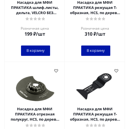
Насадка для МФИ
Насадка для МФИ
ПРАКТИКА шлиф.листы,
ПРАКТИКА режущая Т-
дельта, VELCRO БЕЗ
образная, HCS, по дереву,
отверстий 80 мм, P40, 80,
28 мм, мелкий зуб
120, 240, набор 12
Розничная цена
Розничная цена
199
₽
/шт
310
₽
/шт
В корзину
В корзину
Насадка для МФИ
Насадка для МФИ
ПРАКТИКА отрезная
ПРАКТИКА режущая Т-
полукруг, HCS, по дереву,
образная, HCS, по дереву,
88 мм, мелкий зуб
44 мм, крупный зуб