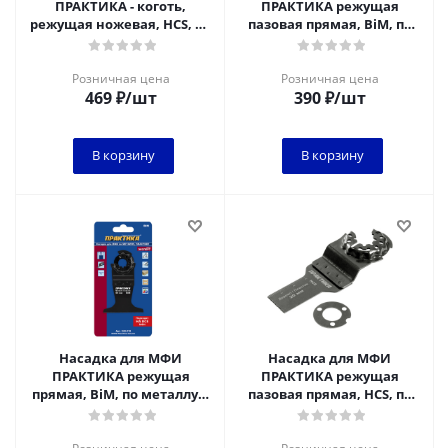
ПРАКТИКА - коготь,
ПРАКТИКА режущая
режущая ножевая, HCS, по
пазовая прямая, BiM, по
линолеуму, резине,
металлу и дереву, 10 мм,
картону, длина 35 мм
мелкий зуб
Розничная цена
Розничная цена
469
₽
/шт
390
₽
/шт
В корзину
В корзину
Насадка для МФИ
Насадка для МФИ
ПРАКТИКА режущая
ПРАКТИКА режущая
прямая, BiM, по металлу и
пазовая прямая, HCS, по
дереву, 65 мм, мелкий зуб
дереву, 20 мм, мелкий зуб