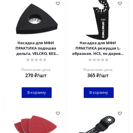
Насадка для МФИ
Насадка для МФИ
ПРАКТИКА подошва
ПРАКТИКА режущая L-
дельта, VELCRO, БЕЗ
образная, HCS, по дереву,
отверстий, для
28 мм, мелкий зуб для
шлифлистов 80 мм
фигурного пиления
Розничная цена
Розничная цена
270
₽
/шт
365
₽
/шт
В корзину
В корзину