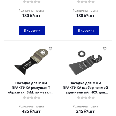
отверстий 93 мм, P120, 10
отверстий 93 мм, P240, 10
шт.
шт.
Розничная цена
Розничная цена
180
₽
/шт
180
₽
/шт
В корзину
В корзину
Насадка для МФИ
Насадка для МФИ
ПРАКТИКА режущая Т-
ПРАКТИКА шабер прямой
образная, BiM, по металлу
удлиненный, HCS, для
и дереву, 44 мм, крупный
снятия краски и др.,
зуб
Розничная цена
Розничная цена
485
₽
/шт
245
₽
/шт