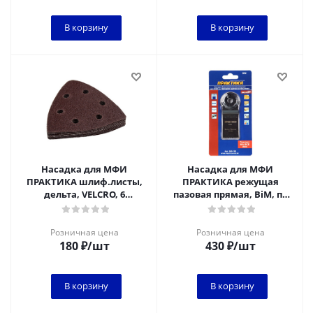
В корзину
В корзину
Насадка для МФИ
Насадка для МФИ
ПРАКТИКА шлиф.листы,
ПРАКТИКА режущая
дельта, VELCRO, 6
пазовая прямая, BiM, по
отверстий 93 мм, P360, 10
тверд. дереву, ДСП, 34 мм,
шт
крупный зуб
Розничная цена
Розничная цена
180
₽
/шт
430
₽
/шт
В корзину
В корзину