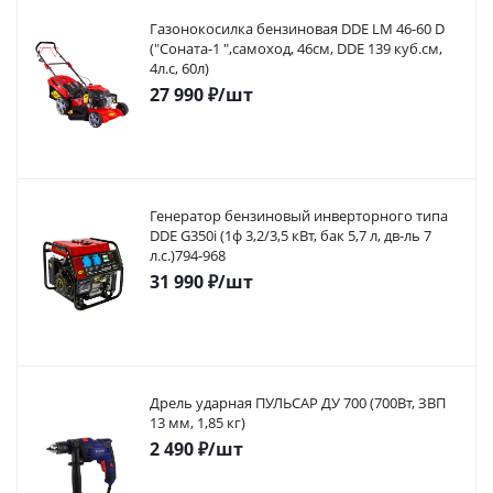
Газонокосилка бензиновая DDE LM 46-60 D
("Соната-1 ",самоход, 46cм, DDE 139 куб.см,
4л.с, 60л)
27 990
₽
/шт
Генератор бензиновый инверторного типа
DDE G350i (1ф 3,2/3,5 кВт, бак 5,7 л, дв-ль 7
л.с.)794-968
31 990
₽
/шт
Дрель ударная ПУЛЬСАР ДУ 700 (700Вт, ЗВП
13 мм, 1,85 кг)
2 490
₽
/шт