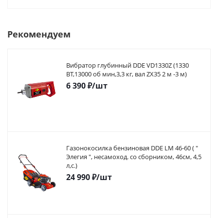
Рекомендуем
Вибратор глубинный DDE VD1330Z (1330
ВТ,13000 об мин,3,3 кг, вал ZX35 2 м -3 м)
6 390
₽
/шт
Газонокосилка бензиновая DDE LM 46-60 ( "
Элегия ", несамоход. со сборником, 46см, 4,5
л,с.)
24 990
₽
/шт