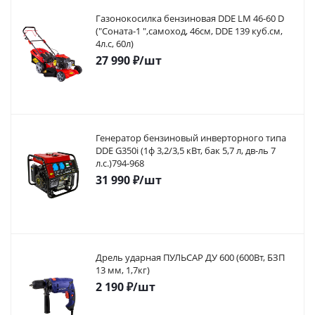
Газонокосилка бензиновая DDE LM 46-60 D
("Соната-1 ",самоход, 46cм, DDE 139 куб.см,
4л.с, 60л)
27 990
₽
/шт
Генератор бензиновый инверторного типа
DDE G350i (1ф 3,2/3,5 кВт, бак 5,7 л, дв-ль 7
л.с.)794-968
31 990
₽
/шт
Дрель ударная ПУЛЬСАР ДУ 600 (600Вт, БЗП
13 мм, 1,7кг)
2 190
₽
/шт