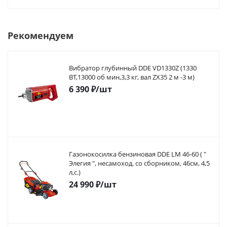
Рекомендуем
Вибратор глубинный DDE VD1330Z (1330
ВТ,13000 об мин,3,3 кг, вал ZX35 2 м -3 м)
6 390
₽
/шт
Газонокосилка бензиновая DDE LM 46-60 ( "
Элегия ", несамоход. со сборником, 46см, 4,5
л,с.)
24 990
₽
/шт