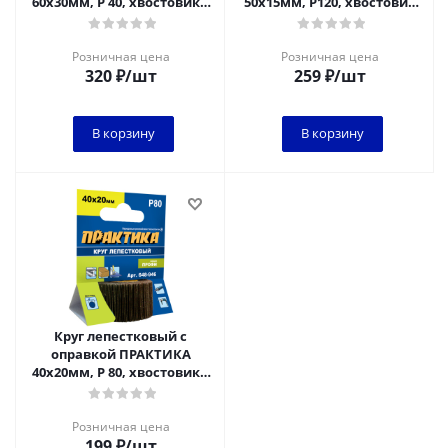
60х30мм, P 40, хвостовик 6
50х15мм, P120, хвостовик
мм, серия Профи
6 мм, серия Профи
Розничная цена
Розничная цена
320
₽
/шт
259
₽
/шт
В корзину
В корзину
Круг лепестковый с
оправкой ПРАКТИКА
40х20мм, P 80, хвостовик 6
мм, серия Профи
Розничная цена
199
₽
/шт