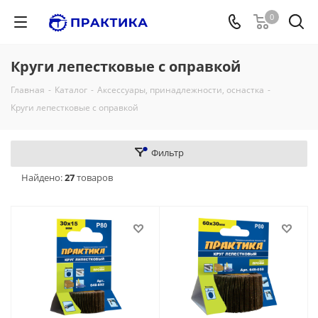
0
Круги лепестковые с оправкой
Главная
-
Каталог
-
Аксессуары, принадлежности, оснастка
-
Круги лепестковые с оправкой
Фильтр
Найдено:
27
товаров