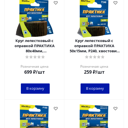
Круг лепестковый с
Круг лепестковый с
оправкой ПРАКТИКА
оправкой ПРАКТИКА
80х40мм,
50х15мм, P240, хвостовик
комбинированный,
6 мм, серия Профи
хвостовик 6 мм, серия
Профи
Розничная цена
Розничная цена
699
₽
/шт
259
₽
/шт
В корзину
В корзину