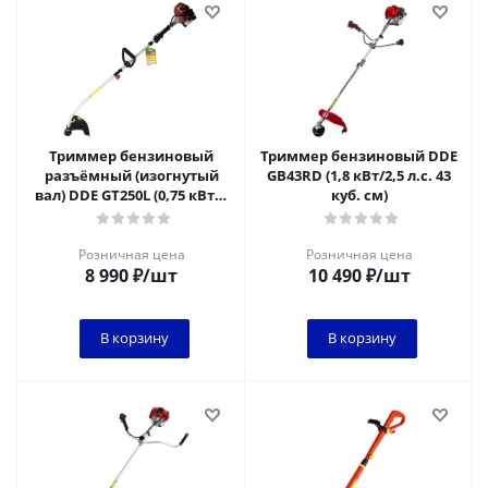
Триммер бензиновый
Триммер бензиновый DDE
разъёмный (изогнутый
GB43RD (1,8 кВт/2,5 л.c. 43
вал) DDE GT250L (0,75 кВт/1
куб. см)
л.c., 25 куб. см, тр.
головка, 4
Розничная цена
Розничная цена
8 990
₽
/шт
10 490
₽
/шт
В корзину
В корзину