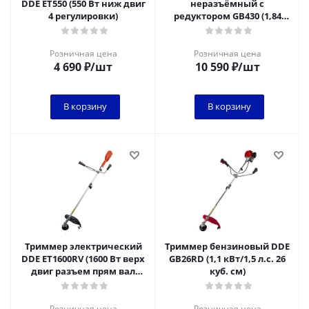
DDE ET550 (550 Вт ниж двиг
неразъёмный с
4 регулировки)
редуктором GB430 (1,84
кВт/2,5
л.c.43куб.смнеразъем
ранц.подвес)
Розничная цена
Розничная цена
4 690
₽
/шт
10 590
₽
/шт
В корзину
В корзину
Триммер электрический
Триммер бензиновый DDE
DDE ET1600RV (1600 Вт верх
GB26RD (1,1 кВт/1,5 л.c. 26
двиг разъем прям вал
куб. см)
ремень +диск велоруль)
Розничная цена
Розничная цена