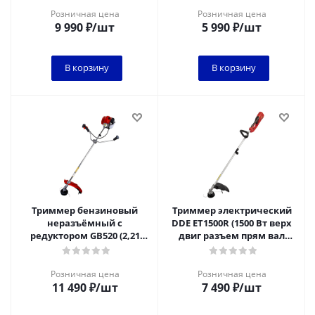
Розничная цена
Розничная цена
9 990
₽
/шт
5 990
₽
/шт
В корзину
В корзину
Триммер бензиновый
Триммер электрический
неразъёмный с
DDE ET1500R (1500 Вт верх
редуктором GB520 (2,21
двиг разъем прям вал
кВт/3 л.c. 52 куб. см
ремень +диск)
неразъем ранц. подвес
Розничная цена
Розничная цена
11 490
₽
/шт
7 490
₽
/шт