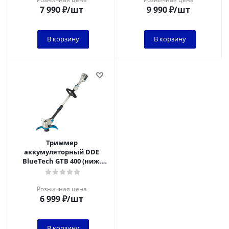
7 990
₽
/шт
9 990
₽
/шт
В корзину
В корзину
Триммер
аккумуляторный DDE
BlueTech GTB 400 (ниж.
двигатель, 3 регулировки,
без ЗУ и АКБ)
Розничная цена
6 999
₽
/шт
В корзину