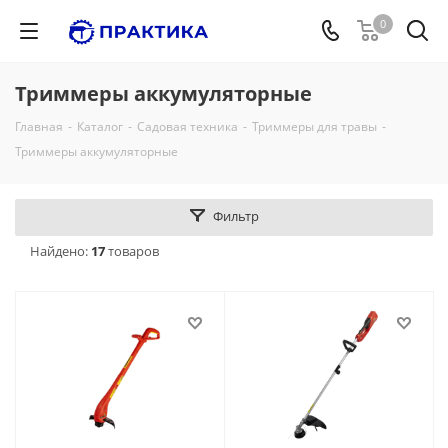
0
Триммеры аккумуляторные
Главная
-
Каталог
-
Садовая техника
-
Триммеры для травы
-
Триммеры аккумуляторные
Фильтр
Найдено:
17
товаров