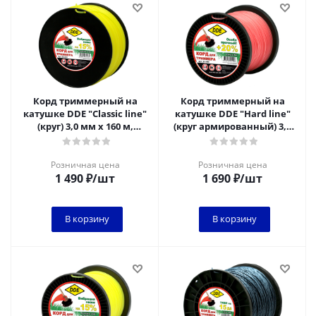
Корд триммерный на
Корд триммерный на
катушке DDE "Classic line"
катушке DDE "Hard line"
(круг) 3,0 мм х 160 м,
(круг армированный) 3,0
желтый
мм х 120 м, серый/
красный
Розничная цена
Розничная цена
1 490
₽
/шт
1 690
₽
/шт
В корзину
В корзину