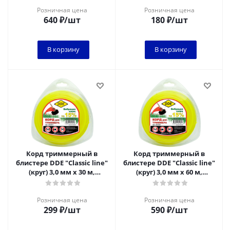
Розничная цена
Розничная цена
640
₽
/шт
180
₽
/шт
В корзину
В корзину
Корд триммерный в
Корд триммерный в
блистере DDE "Classic line"
блистере DDE "Classic line"
(круг) 3,0 мм х 30 м,
(круг) 3,0 мм х 60 м,
желтый
желтый
Розничная цена
Розничная цена
299
₽
/шт
590
₽
/шт