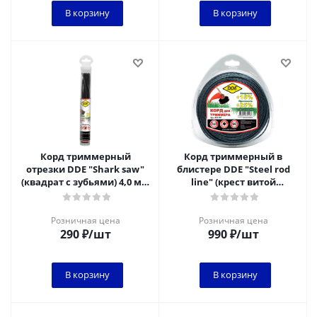
В корзину
В корзину
Корд триммерный
Корд триммерный в
отрезки DDE "Shark saw"
блистере DDE "Steel rod
(квадрат с зубьями) 4,0 мм
line" (крест витой
х 25 см, уп.20 шт.черный
армированный) 3,0 мм х
60 м, голубой/кр
Розничная цена
Розничная цена
290
₽
/шт
990
₽
/шт
В корзину
В корзину