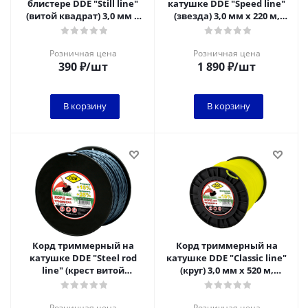
блистере DDE "Still line"
катушке DDE "Speed line"
(витой квадрат) 3,0 мм х
(звезда) 3,0 мм х 220 м,
30 м, голубой
красный
Розничная цена
Розничная цена
390
₽
/шт
1 890
₽
/шт
В корзину
В корзину
Корд триммерный на
Корд триммерный на
катушке DDE "Steel rod
катушке DDE "Classic line"
line" (крест витой
(круг) 3,0 мм х 520 м,
армированный) 3,0 мм х
желтый
160 м, голубой/к
Розничная цена
Розничная цена