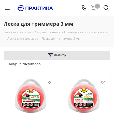
0
Леска для триммера 3 мм
Главная
-
Каталог
-
Садовая техника
-
Принадлежности и оснастка
-
Леска для триммера
-
Леска для триммера 3 мм
Фильтр
Найдено:
16
товаров