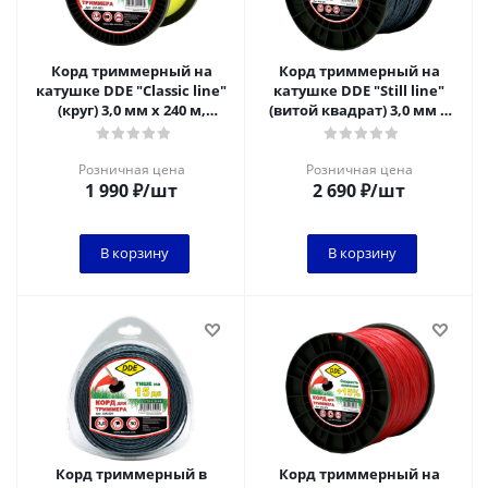
Корд триммерный на
Корд триммерный на
катушке DDE "Classic line"
катушке DDE "Still line"
(круг) 3,0 мм х 240 м,
(витой квадрат) 3,0 мм х
желтый
220 м, голубой
Розничная цена
Розничная цена
1 990
₽
/шт
2 690
₽
/шт
В корзину
В корзину
Корд триммерный в
Корд триммерный на