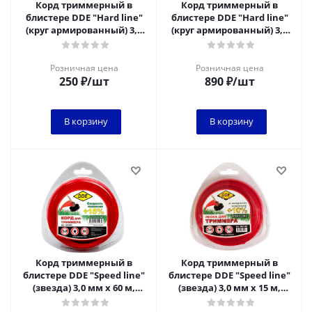
Корд триммерный в
Корд триммерный в
блистере DDE "Hard line"
блистере DDE "Hard line"
(круг армированный) 3,0
(круг армированный) 3,0
мм х 15 м, серый/красный
мм х 60 м, серый/красный
Розничная цена
Розничная цена
250
₽
/шт
890
₽
/шт
В корзину
В корзину
Корд триммерный в
Корд триммерный в
блистере DDE "Speed line"
блистере DDE "Speed line"
(звезда) 3,0 мм х 60 м,
(звезда) 3,0 мм х 15 м,
красный
красный