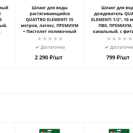
овый
Шланг для воды
Шланг для во
I
растягивающийся
дождеватель QU
QUATTRO ELEMENTI 15
ELEMENTI 1/2", 10 
ый,
метров, латекс, ПРЕМИУМ
ПВХ, ПРЕМИУМ, 
,
+ Пистолет поливочный
канальный, с фит
Достаточно
Достаточн
2 290
₽
/шт
799
₽
/шт