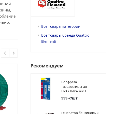
длиной
езины,
собление
льно.
Все товары категории
Все товары бренда Quattro
Elementi
Рекомендуем
Борфреза
твердосплавная
ПРАКТИКА тип L
коническая с
999
₽
/шт
закруглением, 8 х 20 мм,
хвостовик 6 мм
Генератор бензиновый