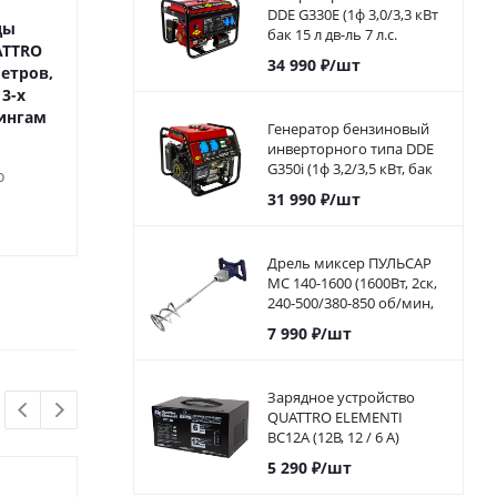
DDE G330E (1ф 3,0/3,3 кВт
ды
Хомут обжимной
Хомут обж
бак 15 л дв-ль 7 л.с.
ATTRO
QUATTRO ELEMENTI 13-19
QUATTRO ELEMEN
элстарт)792-551
34 990
₽
/шт
метров,
мм, оцинкованный, 4 шт
мм, нержавеюща
3-х
в блистере
2 шт в бли
ингам
Генератор бензиновый
инверторного типа DDE
Много
Мног
G350i (1ф 3,2/3,5 кВт, бак
о
5,7 л, дв-ль 7 л.с.)794-968
31 990
₽
/шт
89
₽
89
₽
Дрель миксер ПУЛЬСАР
МС 140-1600 (1600Вт, 2ск,
240-500/380-850 об/мин,
пл. пуск, насадка 140 мм)
7 990
₽
/шт
Зарядное устройство
QUATTRO ELEMENTI
BC12A (12В, 12 / 6 А)
автомат
5 290
₽
/шт