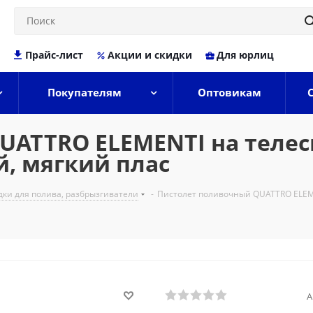
Прайс-лист
Акции и скидки
Для юрлиц
Покупателям
Оптовикам
UATTRO ELEMENTI на телес
й, мягкий плас
дки для полива, разбрызгиватели
-
Пистолет поливочный QUATTRO ELEME
А