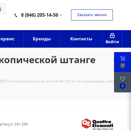
8 (846) 205-14-56
Заказать звонок
Сервис
Бренды
Контакты
Войти
копической штанге
0
NTI на телескопической штанге 90-120 см, 9-ти режимный, мягкий
0
ртикул:
241-338