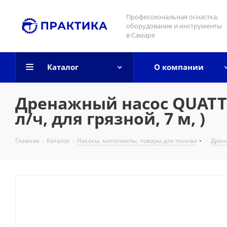
Профессиональная оснастка,
оборудование и инструменты
в Самаре
Каталог
О компании
Дренажный насос QUATTRO
л/ч, для грязной, 7 м, )
Главная
-
Каталог
-
Насосы, мотопомпы, товары для полива
-
Дрен