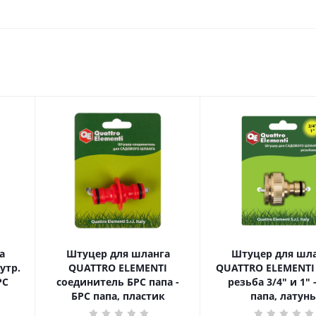
а
Штуцер для шланга
Штуцер для шл
утр.
QUATTRO ELEMENTI
QUATTRO ELEMENTI 
соединитель БРС папа -
резьба 3/4" и 1" - БРС
БРС папа, пластик
папа, латунь