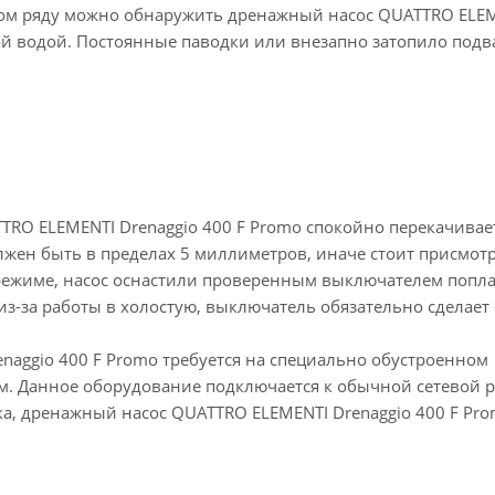
ном ряду можно обнаружить дренажный насос QUATTRO ELE
ной водой. Постоянные паводки или внезапно затопило подва
TTRO ELEMENTI Drenaggio 400 F Promo спокойно перекачивае
лжен быть в пределах 5 миллиметров, иначе стоит присмотр
режиме, насос оснастили проверенным выключателем попл
из-за работы в холостую, выключатель обязательно сделает
aggio 400 F Promo требуется на специально обустроенном
ом. Данное оборудование подключается к обычной сетевой р
ка, дренажный насос QUATTRO ELEMENTI Drenaggio 400 F Pr