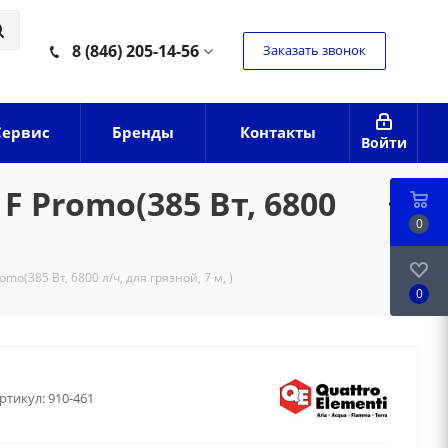
8 (846) 205-14-56
Заказать звонок
Сервис
Бренды
Контакты
Войти
 Promo(385 Вт, 6800
0
(385 Вт, 6800 л/ч, для грязной, 7 м, )
0
ртикул:
910-461