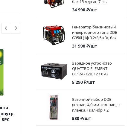
бак 15 л дв-ль 7 л.с.
элстарт)792-551
34 990
₽
/шт
Генератор бензиновый
инверторного типа DDE
G350i (1ф 3,2/3,5 кВт, бак
5,7 л, дв-ль 7 л.с.)794-968
31 990
₽
/шт
Зарядное устройство
QUATTRO ELEMENTI
BC12A (12В, 12 / 6 А)
автомат
5 290
₽
/шт
Заточной набор DDE
(кр,нап, 4,0 мм +пл. нап,, +
анга
Штуцер для шланга
Штуцер для 
планка.+ калибр + 2
внутр.
QUATTRO ELEMENTI внутр.
QUATTRO ELEMEN
ручки) (в блистере)
580
₽
/шт
резьба 1/2" и 3/4" - БРС
резьба 1" - БРС папа,
папа, латунь
латунь