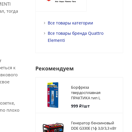
MENTI
л, тогда
Все товары категории
Все товары бренда Quattro
Elementi
т
еться к
Рекомендуем
авкового
 свое
Борфреза
твердосплавная
ПРАКТИКА тип L
озетке,
коническая с
999
₽
/шт
закруглением, 8 х 20 мм,
omo плохо
хвостовик 6 мм
Генератор бензиновый
DDE G330E (1ф 3,0/3,3 кВт