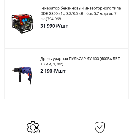
Генератор бензиновый инверторного типа
DDE G350i (1ф 3,2/3,5 кВт, бак 5,7 л, дв-ль 7
л.с.)794-968
31 990
₽
/шт
Дрель ударная ПУЛЬСАР ДУ 600 (600Вт, БЗП
13 мм, 1,7кг)
2 190
₽
/шт