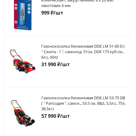
коническая с закруглением, 8 х 20 мм,
хвостовик 6 мм
999
₽
/шт
Газонокосилка бензиновая DDE LM 51-60 D (
" Сюита - 1 ", самоход, 51cм, DDE 173 куб.см.,
6л.с, 60л)
31 990
₽
/шт
Газонокосилка бензиновая DDE LM 53-75 DB
( " Рапсодия ", самох., 53.5 cм, B&S, 5,5л.с, 75л,
38,5кг)
57 990
₽
/шт