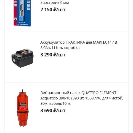
хвостовик 6 мм
2 150
₽
/шт
Аккумулятор ПРАКТИКА для MAKITA 14.4В,
3.0Ач, Li-Ion, коробка
3 290
₽
/шт
Вибрационный насос QUATTRO ELEMENTI
Acquatico 390-10 (390 Вт, 1560 л/ч, для чистой,
80м, кабель10 м,
3 690
₽
/шт