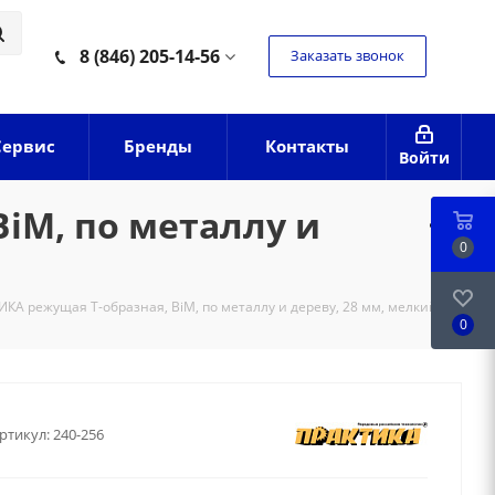
8 (846) 205-14-56
Заказать звонок
Сервис
Бренды
Контакты
Войти
iM, по металлу и
0
А режущая Т-образная, BiM, по металлу и дереву, 28 мм, мелкий зуб
0
ртикул:
240-256