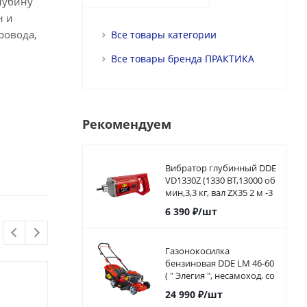
лубину
н и
ровода,
Все товары категории
Все товары бренда ПРАКТИКА
Рекомендуем
Вибратор глубинный DDE
VD1330Z (1330 ВТ,13000 об
мин,3,3 кг, вал ZX35 2 м -3
м)
6 390
₽
/шт
Газонокосилка
бензиновая DDE LM 46-60
( " Элегия ", несамоход. со
сборником, 46см, 4,5 л,с.)
24 990
₽
/шт