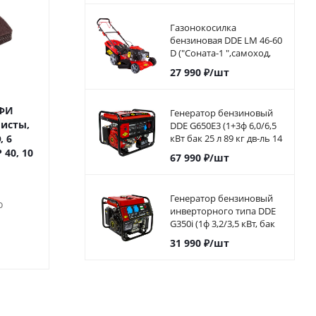
Газонокосилка
бензиновая DDE LM 46-60
D ("Соната-1 ",самоход,
46cм, DDE 139 куб.см, 4л.с,
27 990
₽
/шт
60л)
МФИ
Насадка для МФИ
Насадка дл
Генератор бензиновый
исты,
ПРАКТИКА узкая ножевая,
ПРАКТИКА реж
DDE G650E3 (1+3ф 6,0/6,5
, 6
HCS, для снятия краски и
образная, HCS, п
кВт бак 25 л 89 кг дв-ль 14
л.с. элстарт)917-446
 40, 10
др.,
44 мм, мелк
67 990
₽
/шт
Достаточно
Достато
Генератор бензиновый
о
инверторного типа DDE
G350i (1ф 3,2/3,5 кВт, бак
5,7 л, дв-ль 7 л.с.)794-968
390
₽
/шт
290
₽
/ш
31 990
₽
/шт