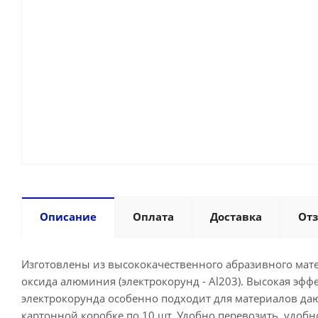
Описание
Оплата
Доставка
От
Изготовлены из высококачественного абразивного мат
оксида алюминия (электрокорунд - Al203). Высокая эф
электрокорунда особенно подходит для материалов даю
картонной коробке по 10 шт. Удобно перевозить, удобн