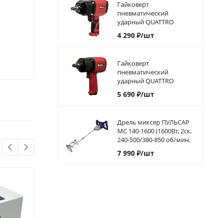
Гайковерт
пневматический
Достаточно
ударный QUATTRO
Достато
ELEMENTI 500 Нм, 1/2,
4 290
₽
/шт
разъем EURO, вес 1,8 кг.
860
₽
/шт
4 990
₽
/
Гайковерт
пневматический
ударный QUATTRO
ELEMENTI 610 Нм, 1/2,
5 690
₽
/шт
разъем EURO, вес 2,0 кг
Дрель миксер ПУЛЬСАР
МС 140-1600 (1600Вт, 2ск,
240-500/380-850 об/мин,
пл. пуск, насадка 140 мм)
7 990
₽
/шт