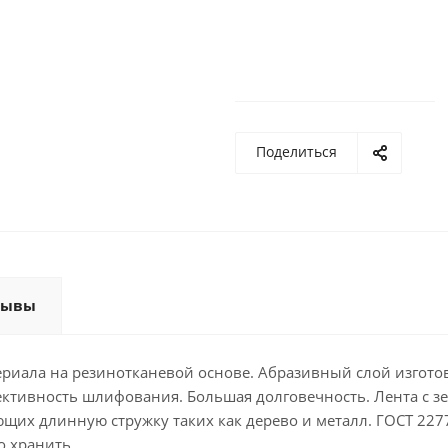
Поделиться
зывы
ериала на резинотканевой основе. Абразивный слой изгото
фективность шлифования. Большая долговечность. Лента с з
щих длинную стружку таких как дерево и металл. ГОСТ 2277
о хранить.