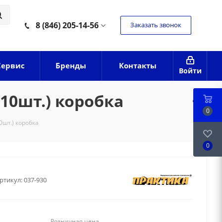
8 (846) 205-14-56
Заказать звонок
Сервис
Бренды
Контакты
Войти
10шт.) коробка
0
шт.) коробка
0
ртикул:
037-930
Розничная цена