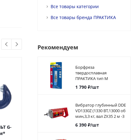
Все товары категории
Все товары бренда ПРАКТИКА
Рекомендуем
Борфреза
твердосплавная
ПРАКТИКА тип M
коническая,12 х 25 мм,
1 790
₽
/шт
хвостовик 6 мм
Вибратор глубинный DDE
VD1330Z (1330 ВТ,13000 об
мин,3,3 кг, вал ZX35 2 м -3
м)
6 390
₽
/шт
ЬТ G-
Струбцина КОБАЛЬТ G-
Струбцина F-о
мм*
образная, 125 мм*
рычажная КОБАЛ
450 мм, ко