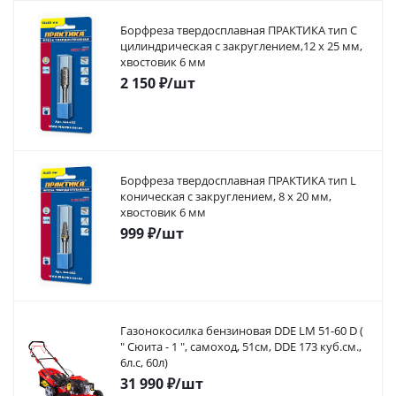
Борфреза твердосплавная ПРАКТИКА тип C
цилиндрическая с закруглением,12 х 25 мм,
хвостовик 6 мм
2 150
₽
/шт
Борфреза твердосплавная ПРАКТИКА тип L
коническая с закруглением, 8 х 20 мм,
хвостовик 6 мм
999
₽
/шт
Газонокосилка бензиновая DDE LM 51-60 D (
" Сюита - 1 ", самоход, 51cм, DDE 173 куб.см.,
6л.с, 60л)
31 990
₽
/шт