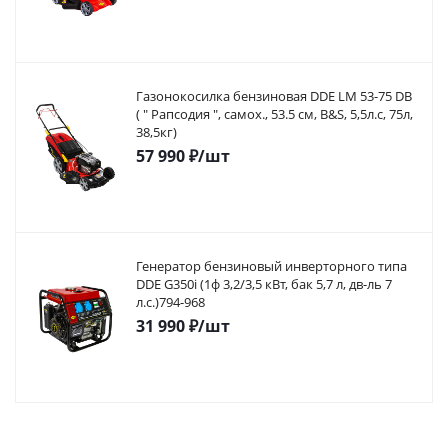
Газонокосилка бензиновая DDE LM 53-75 DB
( " Рапсодия ", самох., 53.5 cм, B&S, 5,5л.с, 75л,
38,5кг)
57 990
₽
/шт
Генератор бензиновый инверторного типа
DDE G350i (1ф 3,2/3,5 кВт, бак 5,7 л, дв-ль 7
л.с.)794-968
31 990
₽
/шт