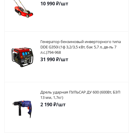
10 990
₽
/шт
Генератор бензиновый инверторного типа
DDE G350i (1ф 3,2/3,5 кВт, бак 5,7 л, дв-ль 7
л.с.)794-968
31 990
₽
/шт
Дрель ударная ПУЛЬСАР ДУ 600 (600Вт, БЗП
13 мм, 1,7кг)
2 190
₽
/шт