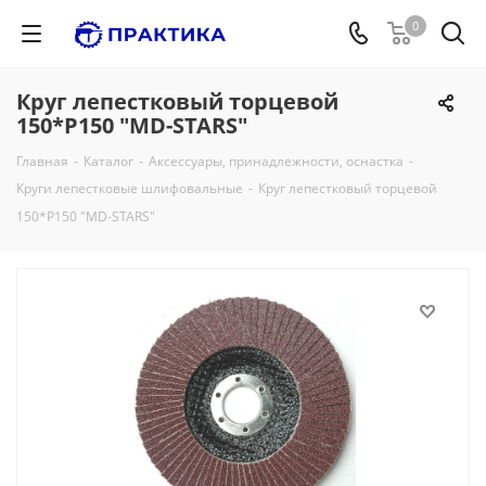
0
Круг лепестковый торцевой
150*P150 "MD-STARS"
Главная
-
Каталог
-
Аксессуары, принадлежности, оснастка
-
Круги лепестковые шлифовальные
-
Круг лепестковый торцевой
150*P150 "MD-STARS"