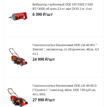
Вибратор глубинный DDE VD1330Z (1330
ВТ,13000 об мин,3,3 кг, вал ZX35 2 м -3 м)
6 390
₽
/шт
Газонокосилка бензиновая DDE LM 46-60 ( "
Элегия ", несамоход. со сборником, 46см, 4,5
л,с.)
24 990
₽
/шт
Газонокосилка бензиновая DDE LM 46-60 D
("Соната-1 ",самоход, 46cм, DDE 139 куб.см,
4л.с, 60л)
27 990
₽
/шт