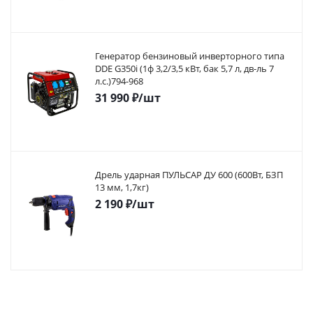
Генератор бензиновый инверторного типа
DDE G350i (1ф 3,2/3,5 кВт, бак 5,7 л, дв-ль 7
л.с.)794-968
31 990
₽
/шт
Дрель ударная ПУЛЬСАР ДУ 600 (600Вт, БЗП
13 мм, 1,7кг)
2 190
₽
/шт