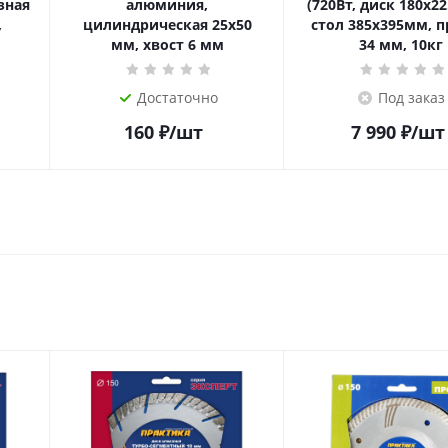
зная
алюминия,
(720Вт, диск 180x2
,
цилиндрическая 25х50
стол 385x395мм, 
мм, хвост 6 мм
34 мм, 10кг
Достаточно
Под заказ
160
₽
/шт
7 990
₽
/шт