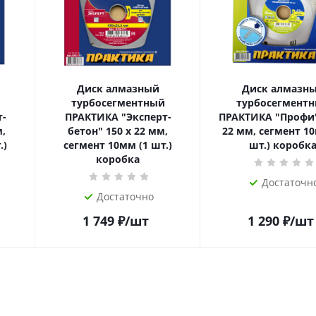
Диск алмазный
Диск алмазн
турбосегментный
турбосегмент
т-
ПРАКТИКА "Эксперт-
ПРАКТИКА "Профи"
м,
бетон" 150 х 22 мм,
22 мм, сегмент 10
.)
сегмент 10мм (1 шт.)
шт.) коробк
коробка
Достаточн
Достаточно
1 749
₽
/шт
1 290
₽
/шт