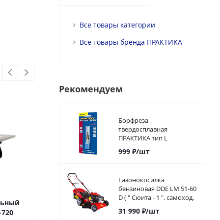
Все товары категории
Все товары бренда ПРАКТИКА
Рекомендуем
Борфреза
твердосплавная
ПРАКТИКА тип L
коническая с
999
₽
/шт
закруглением, 8 х 20 мм,
хвостовик 6 мм
Газонокосилка
бензиновая DDE LM 51-60
D ( " Сюита - 1 ", самоход,
льный
Плиткорез настольный
Плиткорез кон
51cм, DDE 173 куб.см.,
31 990
₽
/шт
-720
ПУЛЬСАР ПН 180-600
ПУЛЬСАР ПК 2
6л.с, 60л)