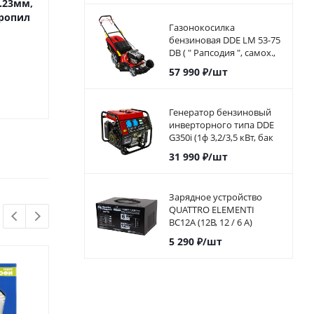
2.23мм,
(600Вт, диск 180x22.23мм,
(1200Вт, диск 20
пропил
стол 330x360мм, пропил
стол 390x960мм
Газонокосилка
34 мм, 7,5к
32 мм, 4
бензиновая DDE LM 53-75
DB ( " Рапсодия ", самох.,
53.5 cм, B&S, 5,5л.с, 75л,
Под заказ
Под за
57 990
₽
/шт
38,5кг)
6 590
₽
/шт
34 990
₽
/
Генератор бензиновый
инверторного типа DDE
G350i (1ф 3,2/3,5 кВт, бак
5,7 л, дв-ль 7 л.с.)794-968
31 990
₽
/шт
Зарядное устройство
QUATTRO ELEMENTI
BC12A (12В, 12 / 6 А)
автомат
5 290
₽
/шт