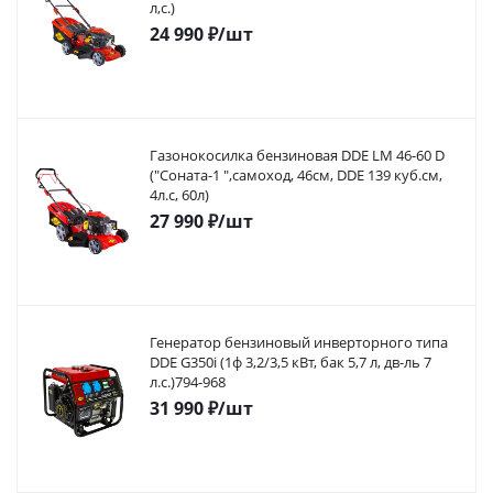
л,с.)
24 990
₽
/шт
Газонокосилка бензиновая DDE LM 46-60 D
("Соната-1 ",самоход, 46cм, DDE 139 куб.см,
4л.с, 60л)
27 990
₽
/шт
Генератор бензиновый инверторного типа
DDE G350i (1ф 3,2/3,5 кВт, бак 5,7 л, дв-ль 7
л.с.)794-968
31 990
₽
/шт