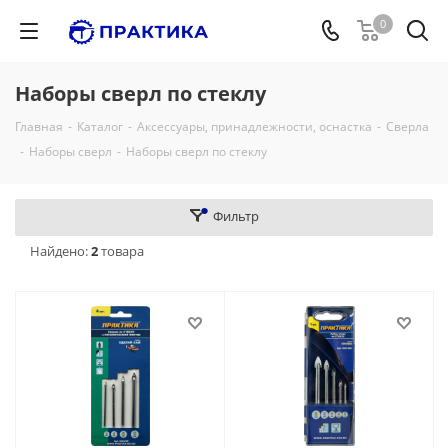
0
Наборы сверл по стеклу
Главная
-
Каталог
-
Аксессуары, принадлежности, оснастка
-
Сверла
-
Наборы сверл
-
Наборы сверл по стеклу
Фильтр
Найдено:
2
товара