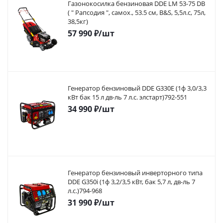
Газонокосилка бензиновая DDE LM 53-75 DB
( " Рапсодия ", самох., 53.5 cм, B&S, 5,5л.с, 75л,
38,5кг)
57 990
₽
/шт
Генератор бензиновый DDE G330E (1ф 3,0/3,3
кВт бак 15 л дв-ль 7 л.с. элстарт)792-551
34 990
₽
/шт
Генератор бензиновый инверторного типа
DDE G350i (1ф 3,2/3,5 кВт, бак 5,7 л, дв-ль 7
л.с.)794-968
31 990
₽
/шт