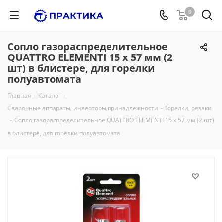
0
Сопло газораспределительное
QUATTRO ELEMENTI 15 х 57 мм (2
шт) в блистере, для горелки
полуавтомата
Главная
-
Каталог
-
Сварочные аппараты, инверторы,принадлежности
-
Горелки, резаки
-
Сопло газораспределительное QUATTRO ELEMENTI 15 х 57 мм (2 шт)
в блистере, для горелки полуавтомата