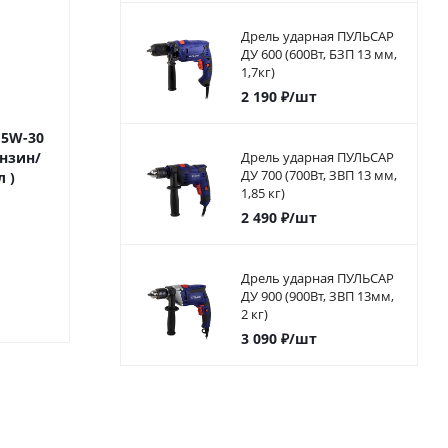
Дрель ударная ПУЛЬСАР
ДУ 600 (600Вт, БЗП 13 мм,
1,7кг)
2 190
₽
/шт
 5W-30
Масло 4-х тактное 10W-40
Масло 2-х т
нзин/
DDE , API SJ/CF ( 1л )
Дрель ударная ПУЛЬСАР
минеральное DDE
ДУ 700 (700Вт, ЗВП 13 мм,
л )
минеральное
1л ) зеле
1,85 кг)
2 490
₽
/шт
Много
Мног
Дрель ударная ПУЛЬСАР
ДУ 900 (900Вт, ЗВП 13мм,
590
₽
/шт
520
₽
/ш
2 кг)
3 090
₽
/шт