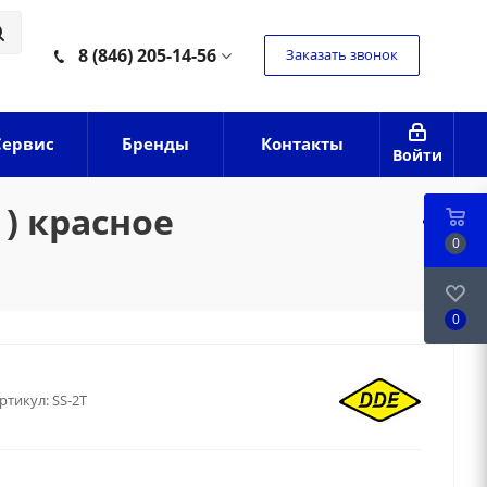
8 (846) 205-14-56
Заказать звонок
Сервис
Бренды
Контакты
Войти
 ) красное
0
0
ртикул:
SS-2T