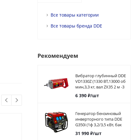
Все товары категории
Все товары бренда DDE
Рекомендуем
Вибратор глубинный DDE
VD1330Z (1330 ВТ,13000 об
мин,3,3 кг, вал ZX35 2 м -3
м)
6 390
₽
/шт
Генератор бензиновый
инверторного типа DDE
G350i (1ф 3,2/3,5 кВт, бак
5,7 л, дв-ль 7 л.с.)794-968
31 990
₽
/шт