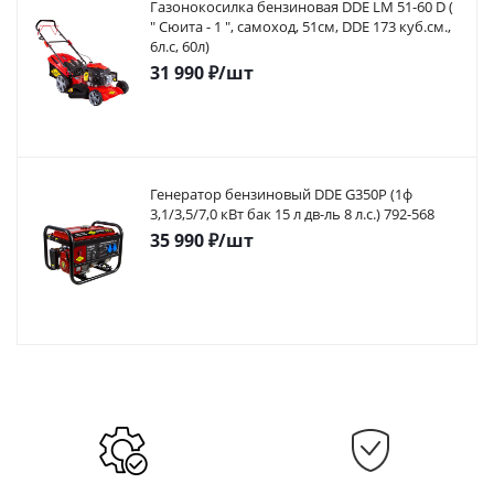
Газонокосилка бензиновая DDE LM 51-60 D (
" Сюита - 1 ", самоход, 51cм, DDE 173 куб.см.,
6л.с, 60л)
31 990
₽
/шт
Генератор бензиновый DDE G350P (1ф
3,1/3,5/7,0 кВт бак 15 л дв-ль 8 л.с.) 792-568
35 990
₽
/шт