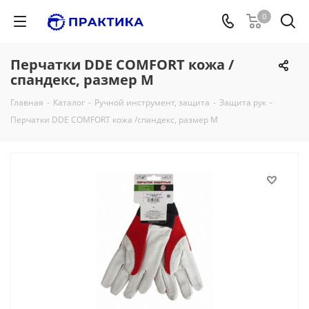
0
Перчатки DDE СOMFORT кожа /
спандекс, размер M
Главная
-
Каталог
-
Ручной инструмент, защита
-
Защита рук
-
Перчатки DDE СOMFORT кожа /спандекс, размер M