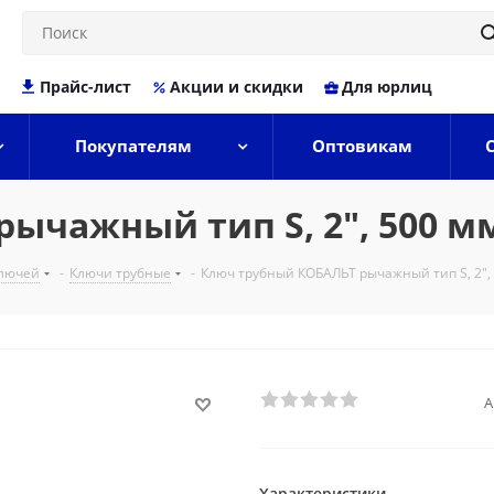
Прайс-лист
Акции и скидки
Для юрлиц
Покупателям
Оптовикам
чажный тип S, 2", 500 мм 
ключей
-
Ключи трубные
-
Ключ трубный КОБАЛЬТ рычажный тип S, 2", 5
А
Характеристики