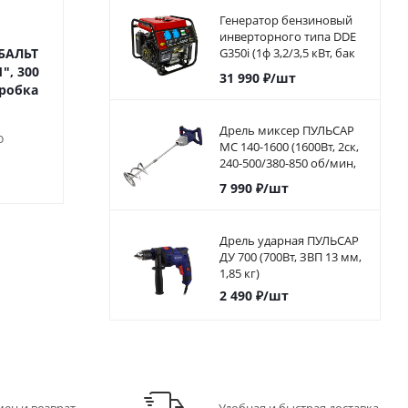
Генератор бензиновый
инверторного типа DDE
БАЛЬТ
Ключ трубный КОБАЛЬТ
G350i (1ф 3,2/3,5 кВт, бак
Ключ трубный 
5,7 л, дв-ль 7 л.с.)794-968
", 300
рычажный тип S, 1,5", 400
рычажный тип L
31 990
₽
/шт
оробка
мм CR-V (1 шт.) коробка
Дрель миксер ПУЛЬСАР
о
Достаточно
Достато
МС 140-1600 (1600Вт, 2ск,
240-500/380-850 об/мин,
1 440
₽
/шт
1 870
₽
/
пл. пуск, насадка 140 мм)
7 990
₽
/шт
Дрель ударная ПУЛЬСАР
ДУ 700 (700Вт, ЗВП 13 мм,
1,85 кг)
2 490
₽
/шт