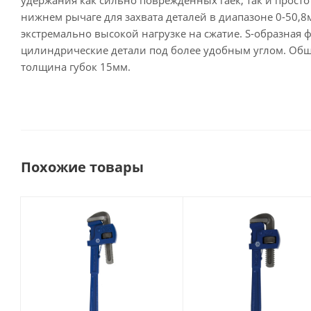
удержания как сильно поврежденных гаек, так и просто
нижнем рычаге для захвата деталей в диапазоне 0-50,8
экстремально высокой нагрузке на сжатие. S-образная 
цилиндрические детали под более удобным углом. Общая
толщина губок 15мм.
Похожие товары