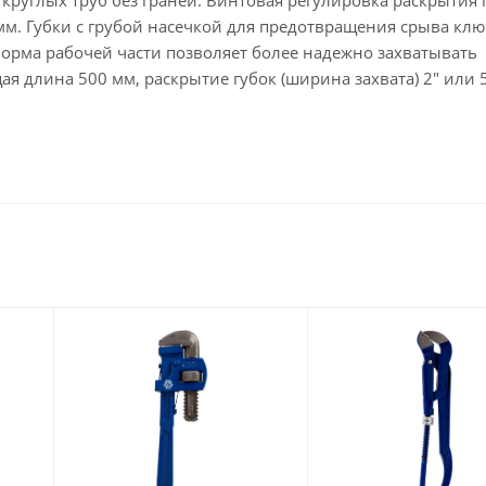
 круглых труб без граней. Винтовая регулировка раскрытия 
мм. Губки с грубой насечкой для предотвращения срыва клю
форма рабочей части позволяет более надежно захватывать
 длина 500 мм, раскрытие губок (ширина захвата) 2" или 5