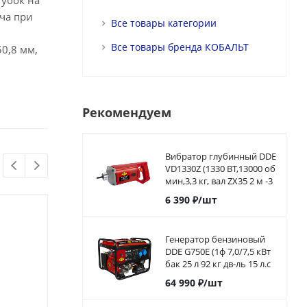
губок на
ча при
Все товары категории
Все товары бренда КОБАЛЬТ
0,8 мм,
Рекомендуем
Вибратор глубинный DDE
VD1330Z (1330 ВТ,13000 об
мин,3,3 кг, вал ZX35 2 м -3
м)
6 390
₽
/шт
Генератор бензиновый
DDE G750E (1ф 7,0/7,5 кВт
бак 25 л 92 кг дв-ль 15 л.с
элстарт)917-460
64 990
₽
/шт