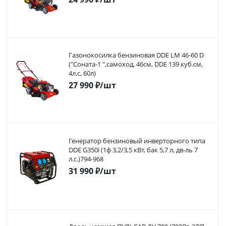
Газонокосилка бензиновая DDE LM 46-60 D
("Соната-1 ",самоход, 46cм, DDE 139 куб.см,
4л.с, 60л)
27 990
₽
/шт
Генератор бензиновый инверторного типа
DDE G350i (1ф 3,2/3,5 кВт, бак 5,7 л, дв-ль 7
л.с.)794-968
31 990
₽
/шт