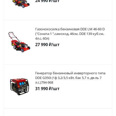
24 990
₽
/шт
Газонокосилка бензиновая DDE LM 46-60 D
("Соната-1 ",самоход, 46cм, DDE 139 куб.см,
4л.с, 60л)
27 990
₽
/шт
Генератор бензиновый инверторного типа
DDE G350i (1ф 3,2/3,5 кВт, бак 5,7 л, дв-ль 7
л.с.)794-968
31 990
₽
/шт